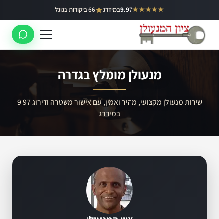
ילוג
★★★★★
9.97
במידרג
66 ביקורות בגוגל
באר יעקב
תוכן
ראשון לציון
רחובות
מנעולן מומלץ בגדרה
לוד
רמלה
שירות מנעולן מקצועי, מהיר ואמין, עם אישור משטרה ודירוג 9.97
במידרג
נס ציונה