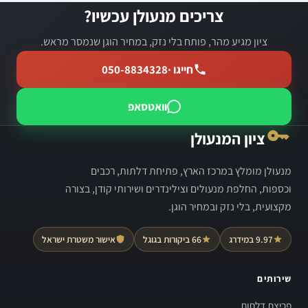
צריכים מנעולן עכשיו?
ציון מגיע מהר, פותח בלי נזק, במחיר הוגן שנמסר מראש.
חייגו ·
050-8834328
וואטסאפ
ציון המנעולן
מנעולן מומלץ במרכז הארץ, פתיחת דלתות, רכבים
וכספות, החלפת מנעולים וצילינדרים ושירותי קודן, בצורה
מקצועית, בלי נזק ובמחיר הוגן.
9.97 במידרג
66 ביקורות בגוגל
אישור משטרת ישראל
שירותים
פריצת דלתות