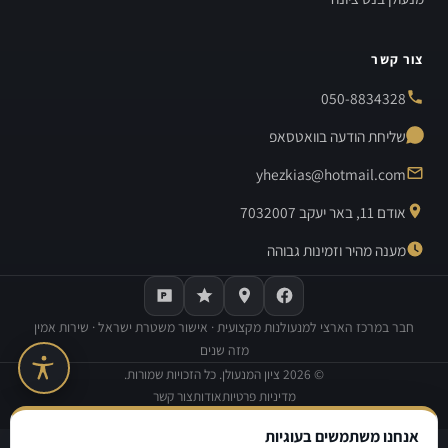
צור קשר
050-8834328
שליחת הודעה בוואטסאפ
yhezkias@hotmail.com
אודם 11, באר יעקב 7032007
מענה מהיר וזמינות גבוהה
חבר במרכז הארצי למנעולנות מקצועית · אישור משטרת ישראל · שירות אמין
מזה שנים
©
2026
ציון המנעולן. כל הזכויות שמורות.
מדיניות פרטיות
אודות
צור קשר
בנייה וקידום אתרים:
Avinu SEO
אנחנו משתמשים בעוגיות