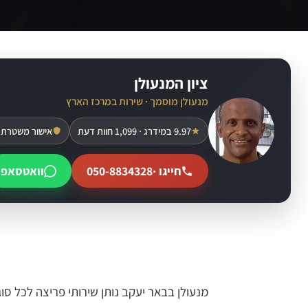
ציון המנעולן
מנעולן מוסמך · שירות במרכז הארץ
9.97 במידרג · 1,099 חוות דעת
אישור משטרת 
חייגו ·
050-8834328
וואטסאפ
מנעולן בבאר יעקב נותן שירותי פריצה לכל ס