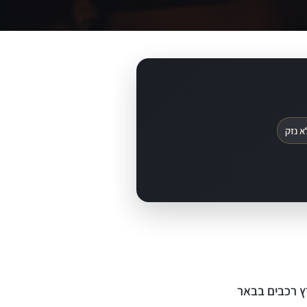
א נזק
ץ רכבים בבאר