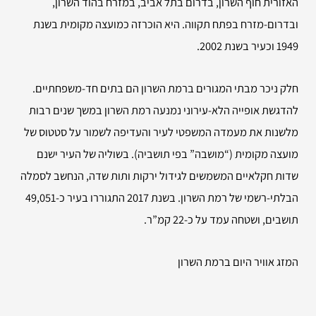
האזורית חוף השרון, בדרום בתל אביב, במזרח בהוד השרון,
ובדרום-מזרח בפתח תקווה. היא הוכרזה כמועצה מקומית בשנת
1949 וכעיר בשנת 2002.
חלק ניכר מבתי המגורים ברמת השרון הם בתים חד-משפחתיים.
להדגשת אופייה הלא-עירוני נמנעה רמת השרון במשך שנים רבות
מלשנות את מעמדה המשפטי לעיר והעדיפה לשמור על סטטוס של
מועצה מקומית (“מושבה” בפי תושביה). בשוליה של העיר ישנם
שדות חקלאיים המשמשים לגידול ירקות ותות שדה, הנחשב לסמלה
הבלתי-רשמי של רמת השרון. בשנת 2017 התגוררו בעיר כ-49,051
תושבים, ושטחה עמד על כ-22 קמ”ר.
המזג אוויר היום ברמת השרון