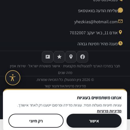
שליחת הודעה בוואטסאפ
yhezkias@hotmail.com
אודם 11, באר יעקב 7032007
מענה מהיר וזמינות גבוהה
חבר במרכז הארצי למנעולנות מקצועית · אישור משטרת ישראל · שירות אמין
מזה שנים
©
2026
ציון המנעולן. כל הזכויות שמורות.
מדיניות פרטיות
אודות
צור קשר
בנייה וקידום אתרים:
Avinu SEO
אנחנו משתמשים בעוגיות
|
|
מדיניות פרטיות
תנאי שימוש
הצהרת נגישות
עוגיות חיוניות פועלות תמיד. עוגיות מדידה ופרסום ייטענו רק לאחר אישורך.
מדיניות פרטיות
© ציון המנעולן
אישור
רק חיוני