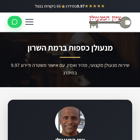
ילוג
★★★★★
9.97
במידרג
66 ביקורות בגוגל
באר יעקב
תוכן
ראשון לציון
רחובות
מנעולן כספות ברמת השרון
לוד
רמלה
שירות מנעולן מקצועי, מהיר ואמין, עם אישור משטרה ודירוג 9.97
במידרג
נס ציונה