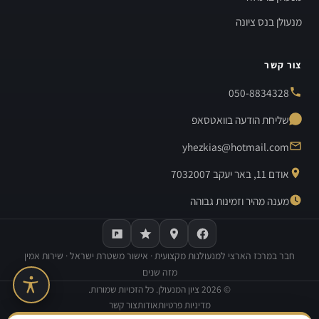
מנעולן בנס ציונה
צור קשר
050-8834328
שליחת הודעה בוואטסאפ
yhezkias@hotmail.com
אודם 11, באר יעקב 7032007
מענה מהיר וזמינות גבוהה
חבר במרכז הארצי למנעולנות מקצועית · אישור משטרת ישראל · שירות אמין
מזה שנים
©
2026
ציון המנעולן. כל הזכויות שמורות.
מדיניות פרטיות
אודות
צור קשר