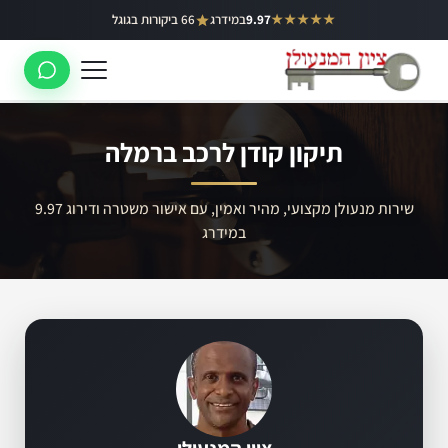
ילוג
★★★★★
9.97
במידרג
66 ביקורות בגוגל
באר יעקב
תוכן
ראשון לציון
רחובות
תיקון קודן לרכב ברמלה
לוד
רמלה
שירות מנעולן מקצועי, מהיר ואמין, עם אישור משטרה ודירוג 9.97
במידרג
נס ציונה