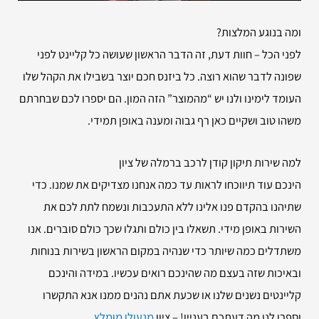
ומה בנוגע המלצות?
לפני הכל – חוות דעת, זה הדבר הראשון שעושה כל קליינט לפני
שפונה לדבר שהוא רוצה. כל ביזנס חכם יוצר בשבילו את הקהל שלו
העומד לימינו ולנו יש “מהמוצר” הזה המון. הם יספרו לכם שבחרתם
משהו טוב ושקיים כאן רף גבוה ומענה באופן תמידי.
למה שירות
תיקון קודן לרכב ברמלה של ציון
הינכם עוד תיווכחו לראות עד כמה אנחנו מצדיקים את שמנו. כדי
שתיהנו בהקדם פנו אלינו ללא התעכבות ונשמח לתת לכם את
השירות באופן מידי. תשאלו בין כולם ותגלו שכך כולם סוברים. אנו
משתדלים כמה שיותר כדי שנהיה במקום הראשון בשירות בנוחות
ובאיכות שזה בעצם מה שהינכם רואים עכשיו. במידה והינכם
קליינטים נשנים שלנו או שכעת אתם נהנים ממנו אנא התקשרו
וספרו לנו מה דעתכם בעניין! – ציון
מנעולן מומלץ