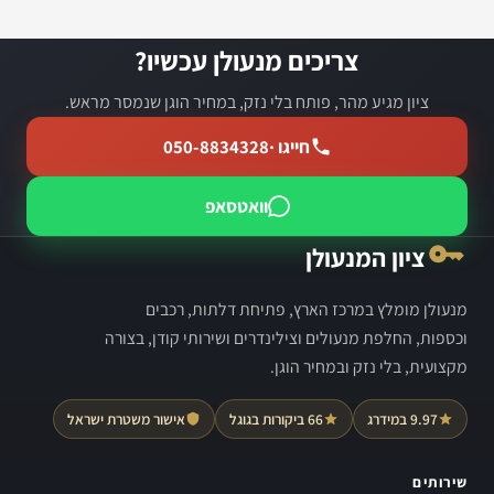
צריכים מנעולן עכשיו?
ציון מגיע מהר, פותח בלי נזק, במחיר הוגן שנמסר מראש.
חייגו ·
050-8834328
וואטסאפ
ציון המנעולן
מנעולן מומלץ במרכז הארץ, פתיחת דלתות, רכבים
וכספות, החלפת מנעולים וצילינדרים ושירותי קודן, בצורה
מקצועית, בלי נזק ובמחיר הוגן.
9.97 במידרג
66 ביקורות בגוגל
אישור משטרת ישראל
שירותים