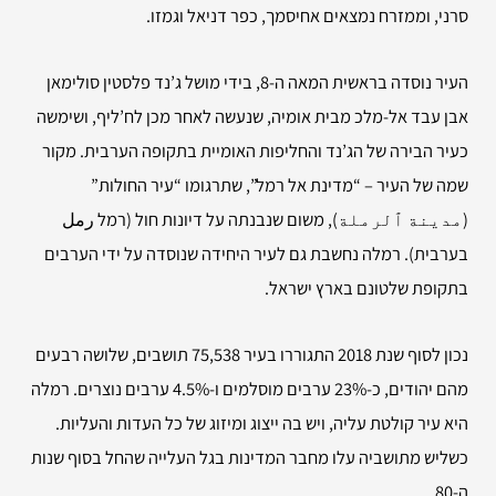
סרני, וממזרח נמצאים אחיסמך, כפר דניאל וגמזו.
העיר נוסדה בראשית המאה ה-8, בידי מושל ג’נד פלסטין סולימאן
אבן עבד אל-מלכ מבית אומיה, שנעשה לאחר מכן לח’ליף, ושימשה
כעיר הבירה של הג’נד והחליפות האומיית בתקופה הערבית. מקור
שמה של העיר – “מדינת אל רמל”, שתרגומו “עיר החולות”
(مدينة ٱلرملة), משום שנבנתה על דיונות חול (רמל رمل
בערבית). רמלה נחשבת גם לעיר היחידה שנוסדה על ידי הערבים
בתקופת שלטונם בארץ ישראל.
נכון לסוף שנת 2018 התגוררו בעיר 75,538 תושבים, שלושה רבעים
מהם יהודים, כ-23% ערבים מוסלמים ו-4.5% ערבים נוצרים. רמלה
היא עיר קולטת עליה, ויש בה ייצוג ומיזוג של כל העדות והעליות.
כשליש מתושביה עלו מחבר המדינות בגל העלייה שהחל בסוף שנות
ה-80.