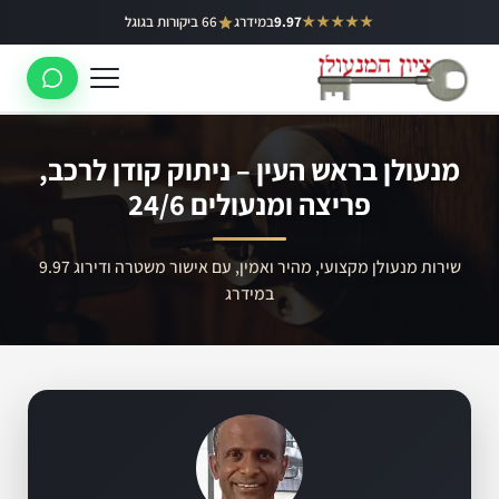
ילוג
★★★★★
9.97
במידרג
66 ביקורות בגוגל
באר יעקב
תוכן
ראשון לציון
רחובות
מנעולן בראש העין – ניתוק קודן לרכב,
לוד
פריצה ומנעולים 24/6
רמלה
שירות מנעולן מקצועי, מהיר ואמין, עם אישור משטרה ודירוג 9.97
נס ציונה
במידרג