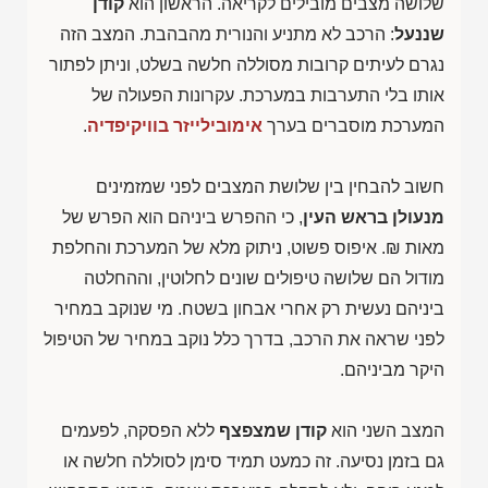
שלושה מצבים מובילים לקריאה. הראשון הוא
קודן
שננעל
: הרכב לא מתניע והנורית מהבהבת. המצב הזה
נגרם לעיתים קרובות מסוללה חלשה בשלט, וניתן לפתור
אותו בלי התערבות במערכת. עקרונות הפעולה של
המערכת מוסברים בערך
אימובילייזר בוויקיפדיה
.
חשוב להבחין בין שלושת המצבים לפני שמזמינים
מנעולן בראש העין
, כי ההפרש ביניהם הוא הפרש של
מאות ₪. איפוס פשוט, ניתוק מלא של המערכת והחלפת
מודול הם שלושה טיפולים שונים לחלוטין, וההחלטה
ביניהם נעשית רק אחרי אבחון בשטח. מי שנוקב במחיר
לפני שראה את הרכב, בדרך כלל נוקב במחיר של הטיפול
היקר מביניהם.
המצב השני הוא
קודן שמצפצף
ללא הפסקה, לפעמים
גם בזמן נסיעה. זה כמעט תמיד סימן לסוללה חלשה או