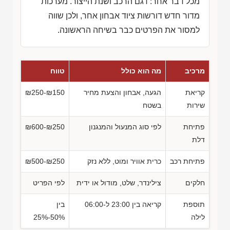
מכל דבר אחר: דגם הרכב ושנת הייצור. מערכות
מדור חדש דורשות ציוד אבחון אחר, ולכן שווה
למסור את הפרטים כבר בשיחה הראשונה.
מרכיב
מה הוא כולל
טווח
קריאת
הגעה, אבחון והצעת מחיר
₪250-₪150
שירות
בשטח
פתיחת
לפי סוג המנעול והמנגנון
₪600-₪250
דלת
פתיחת רכב
כרית אוויר ומוט, ללא נזק
₪500-₪250
חלקים
צילינדר, שלט, מודול או ידית
לפי הפריט
תוספת
קריאה בין 23:00 ל-06:00
בין
לילה
50%-25%