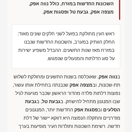
השכונות החדשות במזרח, כולל נווה אפק,
מצפה אפק, גבעת טל ופסגות אפק.
ראש העין מחולקת בפועל לשני חלקים שונים מאוד:
החלק הוותיק במערב, והשכונות החדשות שנבנו
במזרח מאז שנות התשעים. ההבדל משפיע ישירות
על סוג הדלתות והמנעולים שנפגוש.
ב
נווה אפק
, שאוכלסה בשנות התשעים ומחולקת לשלוש
תת-שכונות, וב
מצפה אפק
שנבנתה בתחילת אותו עשור,
נפוצות דלתות פלדה מהדור הראשון שכבר מגיעות לגיל
שבו המנגנון מתחיל להישחק. ב
גבעת טל
, ב
גבעת
הסלעים
וב
פסגות אפק
החדשות יותר, המנגנונים
מודרניים והתקלה הנפוצה היא דווקא יישור של דלת
חדשה. רשימת השכונות ותולדות העיר מופיעות בערך