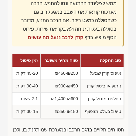
ממש לצילינדר ההתנעה ונסו להתניע. הרבה
מערכות קוראות את השבב במגע קרוב גם
כשהסוללה כמעט ריקה. אם הרכב התניע, מדובר
בסוללה בעלות זניחה ולא בקריאת שירות. פירוט
נוסף מופיע בדף
קודן לרכב ננעל מה עושים
.
סוג התקלה
טווח מחיר משוער
זמן טיפול
איפוס קודן שננעל
₪450-₪250
45-20 דקות
ניתוק או ביטול קודן
₪900-₪450
90-40 דקות
החלפת מודול קודן
₪1,400-₪600
2-1 שעות
טיפול בשלט מצפצף
₪350-₪150
30-15 דקות
הטווחים תלויים בדגם הרכב ובמערכת שמותקנת בו, ולכן