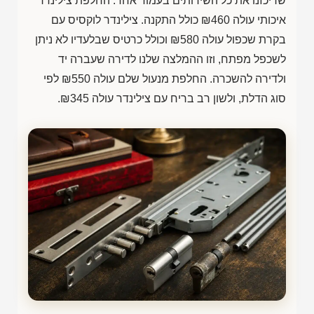
שריכזנו את כל השירותים בעמוד אחד. החלפת צילינדר
איכותי עולה
₪460
כולל התקנה. צילינדר לוקסיס עם
בקרת שכפול עולה
₪580
וכולל כרטיס שבלעדיו לא ניתן
לשכפל מפתח, וזו ההמלצה שלנו לדירה שעברה יד
ולדירה להשכרה. החלפת מנעול שלם עולה
₪550
לפי
סוג הדלת, ולשון רב בריח עם צילינדר עולה
₪345
.