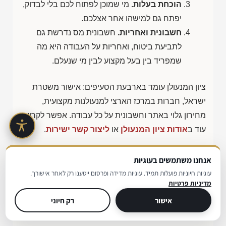
הוכחת בעלות.
מי שמוכן לפתוח לכם בלי לבדוק,
יפתח גם למישהו אחר אצלכם.
חשבונית ואחריות.
חשבונית מס נדרשת גם
לתביעת ביטוח, ואחריות על העבודה היא מה
שמפריד בין בעל מקצוע לבין מי שנעלם.
ציון המנעולן עומד בארבעת הסעיפים: אישור משטרת
ישראל, חברות במרכז הארצי למנעולנות מקצועית,
מחירון גלוי באתר וחשבונית על כל עבודה. אפשר לקרוא
עוד ב
אודות ציון המנעולן
או
ליצור קשר ישירות
.
ולפני שדרוג אבטחה מלא, כדאי לדעת שדלתות ומנעולי
אנחנו משתמשים בעוגיות
ביטחון נבדקים מול תקנים ישראליים מוגדרים. מוצר
עוגיות חיוניות פועלות תמיד. עוגיות מדידה ופרסום ייטענו רק לאחר אישורך.
מדיניות פרטיות
שעומד בתקן עבר בדיקות עמידות בפריצה, ואפשר
אישור
רק חיוני
לבדוק זאת באתר
מכון התקנים הישראלי
לפני שקונים
דלת או מנעול חדש.