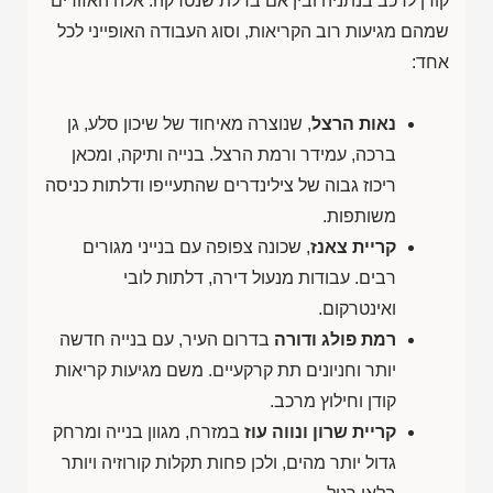
קודן לרכב בנתניה ובין אם בדלת שנטרקה. אלה האזורים
שמהם מגיעות רוב הקריאות, וסוג העבודה האופייני לכל
אחד:
נאות הרצל
, שנוצרה מאיחוד של שיכון סלע, גן
ברכה, עמידר ורמת הרצל. בנייה ותיקה, ומכאן
ריכוז גבוה של צילינדרים שהתעייפו ודלתות כניסה
משותפות.
קריית צאנז
, שכונה צפופה עם בנייני מגורים
רבים. עבודות מנעול דירה, דלתות לובי
ואינטרקום.
רמת פולג ודורה
בדרום העיר, עם בנייה חדשה
יותר וחניונים תת קרקעיים. משם מגיעות קריאות
קודן וחילוץ מרכב.
קריית שרון ונווה עוז
במזרח, מגוון בנייה ומרחק
גדול יותר מהים, ולכן פחות תקלות קורוזיה ויותר