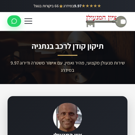
ילוג
★★★★★
9.97
במידרג
66 ביקורות בגוגל
באר יעקב
תוכן
ראשון לציון
רחובות
תיקון קודן לרכב בנתניה
לוד
רמלה
שירות מנעולן מקצועי, מהיר ואמין, עם אישור משטרה ודירוג 9.97
במידרג
נס ציונה