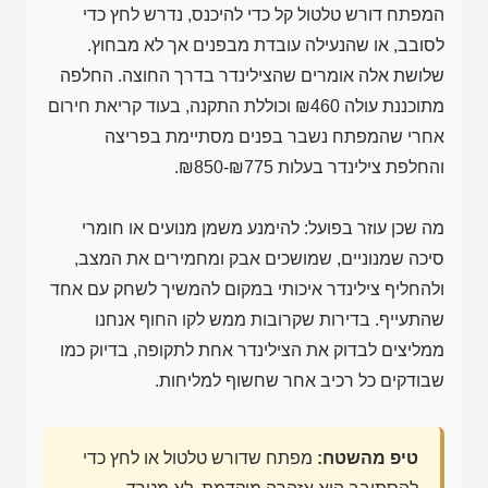
המפתח דורש טלטול קל כדי להיכנס, נדרש לחץ כדי
לסובב, או שהנעילה עובדת מבפנים אך לא מבחוץ.
שלושת אלה אומרים שהצילינדר בדרך החוצה. החלפה
מתוכננת עולה
₪460
וכוללת התקנה, בעוד קריאת חירום
אחרי שהמפתח נשבר בפנים מסתיימת בפריצה
והחלפת צילינדר בעלות
₪850-₪775
.
מה שכן עוזר בפועל: להימנע משמן מנועים או חומרי
סיכה שמנוניים, שמושכים אבק ומחמירים את המצב,
ולהחליף צילינדר איכותי במקום להמשיך לשחק עם אחד
שהתעייף. בדירות שקרובות ממש לקו החוף אנחנו
ממליצים לבדוק את הצילינדר אחת לתקופה, בדיוק כמו
שבודקים כל רכיב אחר שחשוף למליחות.
טיפ מהשטח:
מפתח שדורש טלטול או לחץ כדי