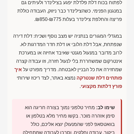
לפתוח בכוח דלת פלדלת יפגע בצילינדר ולעיתים גם
במנגנון הפנימי. כשהצילינדר כבר ניזוק, העבודה כוללת
פריצה והחלפת צילינדר בעלות
₪850-₪775
.
במגדלי המגורים בנתניה יש מצב נוסף ושכיח: דלת דירה
שנפתחת, אבל דלת הלובי או דלת חדר המדרגות לא.
לרוב מדובר במנעול מגנטי שאיבד אחיזה או במערכת
אינטרקום שמשחררת בלי לנעול חזרה, וזו עבודה קצרה
שמחזירה את כל הבניין לאבטחה. מדריך מפורט על
איך
פותחים דלת שנטרקה
נמצא באתר, לצד ריכוז שירותי
פורץ דלתות מקצועי
.
שימו לב:
מחיר טלפוני נמוך בצורה חריגה הוא
סימן אזהרה מוכר. בקשו מחיר מלא בטלפון או
בוואטסאפ לפני שהמנעולן יוצא אליכם, כולל
ביקור, עבודה וחלקים, וסרבו לעבודה שמתחילה