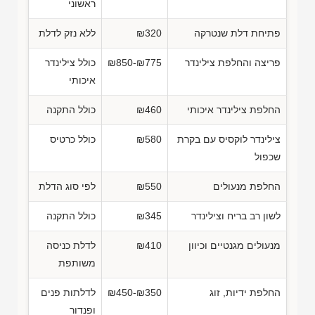
ראשוני
פתיחת דלת שנטרקה
₪320
ללא נזק לדלת
פריצה והחלפת צילינדר
₪850-₪775
כולל צילינדר
איכותי
החלפת צילינדר איכותי
₪460
כולל התקנה
צילינדר לוקסיס עם בקרת
₪580
כולל כרטיס
שכפול
החלפת מנעולים
₪550
לפי סוג הדלת
לשון רב בריח וצילינדר
₪345
כולל התקנה
מנעולים מגנטיים וכיוון
₪410
לדלת כניסה
משותפת
החלפת ידיות, זוג
₪450-₪350
לדלתות פנים
ופנדור