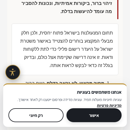
זיהוי ברור, ביקורות אמיתיות, ונכונות להסביר
מה עומד להיעשות בדלת.
תחום המנעולנות בישראל פתוח יחסית, ולכן חלק
מבעלי המקצוע בוחרים להצטייד באישור משטרת
ישראל על היעדר רישום פלילי כדי לתת ללקוחות
ודאות. זו אינה דרישה שקיימת אצל כולם, ובדיוק
בגלל זה כדאי לבקש לראות אותה.
מחיר מראש, לא נראה בדלת
, טווח ברור
בטלפון או בוואטסאפ, כולל מה שעשוי לשנות
אנחנו משתמשים בעוגיות
עוגיות חיוניות פועלות תמיד. עוגיות מדידה ופרסום ייטענו רק לאחר אישורך.
אותו.
מדיניות פרטיות
זיהוי
, שם מלא, עסק מזוהה, וחשבונית בסוף
אישור
רק חיוני
העבודה.
אישור משטרת ישראל
, ציון המנעולן מחזיק