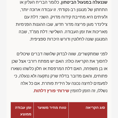
שננעלה במנעול הביטחון
, כלומר הבריח העליון או
התחתון של מנגנון רב-נקודתי. זו עבודה ארוכה יותר,
ולעיתים היא מחייבת קידוח מדויק. השני: דלת עם
צילינדר מוגן פריצה מדור חדש, שבו ההגנות הפנימיות
מאריכות את זמן העבודה. השלישי: דלת ממ"ד, שבה
המנגנון שונה לחלוטין ודורש היכרות ספציפית.
לפני שמתקשרים, שווה לבדוק שלושה דברים שיכולים
לחסוך את הקריאה כולה: האם יש מפתח רזרבי אצל שכן
או בן משפחה, האם דלת המרפסת או חלון כלשהו נשארו
פתוחים, והאם מדובר בדלת שרק נתקעה ולא ננעלה, כי
לפעמים לחיצה נכונה על הידית פותרת. אם כל אלה
נשללו, זה הזמן להזמין
שירותי פורץ דלתות
.
סוג הקריאה
טווח מחיר משוער
זמן עבודה
ממוצע