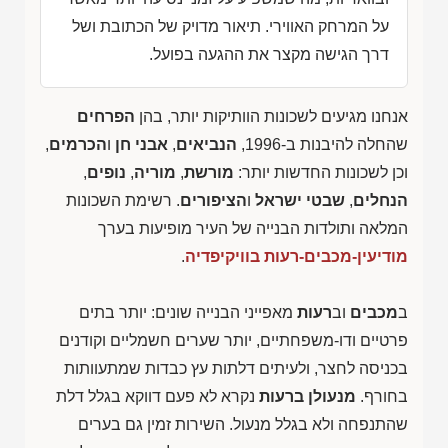
על המרחק האווירי. תיאור מדויק של הכתובת ושל
דרך הגישה מקצר את ההגעה בפועל.
אנחנו מגיעים לשכונות הוותיקות יותר, בהן
הפרחים
שהחלה להיבנות ב-1996,
הנביאים
,
אבני חן
ו
הכרמים
,
וכן לשכונות החדשות יותר:
מורשת
,
מוריה
,
נופים
,
הנחלים
,
שבטי ישראל
ו
הציפורים
. רשימת השכונות
המלאה ותולדות הבנייה של העיר מופיעות בערך
מודיעין-מכבים-רעות בוויקיפדיה
.
ב
מכבים
וב
רעות
מאפייני הבנייה שונים: יותר בתים
פרטיים ודו-משפחתיים, יותר שערים חשמליים וקודנים
בכניסה לחצר, ולעיתים דלתות עץ כבדות שמתעוותות
בחורף.
מנעולן ברעות
נקרא לא פעם דווקא בגלל דלת
שהתנפחה ולא בגלל מנעול. השירות זמין גם בערים