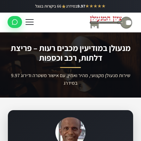
ילוג
★★★★★
9.97
במידרג
66 ביקורות בגוגל
באר יעקב
תוכן
ראשון לציון
רחובות
מנעולן במודיעין מכבים רעות – פריצת
לוד
דלתות, רכב וכספות
רמלה
שירות מנעולן מקצועי, מהיר ואמין, עם אישור משטרה ודירוג 9.97
נס ציונה
במידרג