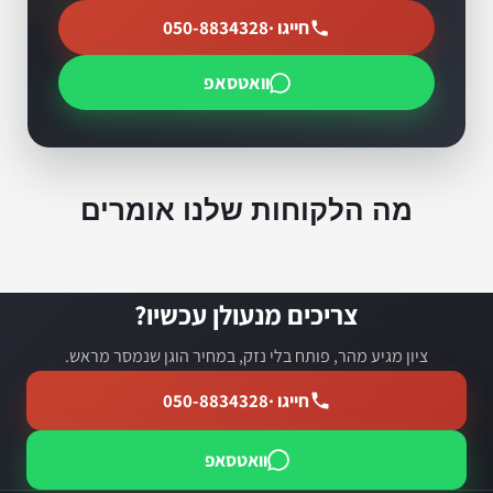
חייגו ·
050-8834328
וואטסאפ
מה הלקוחות שלנו אומרים
צריכים מנעולן עכשיו?
ציון מגיע מהר, פותח בלי נזק, במחיר הוגן שנמסר מראש.
חייגו ·
050-8834328
וואטסאפ