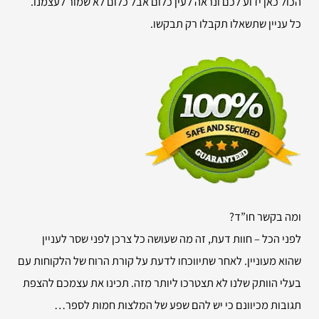
הכול כאן ידוע לכם ונראה לעין כלום אבל כלום לא שמור לעצמנו.
כל עניין שתשאלו תקבלו רק תבקשו.
ומה בקשר חו”ד?
לפני הכל – חוות דעת, זה מה שעושה כל צרכן לפני שסר לעניין
שהוא מעוניין. לאחר שתיווכחו לדעת על קורת הרוח של הלקוחות עם
בעלי הוותק שלנו לא תצטרכו ליותר מזה. תכינו את עצמכם להצפת
תגובות מכיוונם כי יש להם שפע של המלצות חמות לספר…