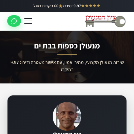
ילוג
★★★★★
9.97
במידרג
66 ביקורות בגוגל
באר יעקב
תוכן
ראשון לציון
רחובות
מנעולן כספות בבת ים
לוד
רמלה
שירות מנעולן מקצועי, מהיר ואמין, עם אישור משטרה ודירוג 9.97
במידרג
נס ציונה