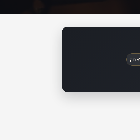
א נזק