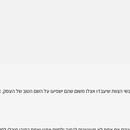
שי הצוות שיעבדו אצלו משום שהם ישפיעו על השם הטוב של העסק. אצ
כם אם אתם לא מעוניינים לגמור ולסיים אתנו ואתם כמובן תוכלו לחש