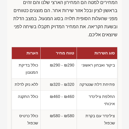
המחירים למטה הם המחירון הארצי שלנו והם זהים
בראשון לציון ובכל אזור שירות אחר. הם מוצגים כטווחים
מפני שהעלות הסופית תלויה בסוג המנעול, במצב הדלת
ובשעת הקריאה. את המחיר המדויק תקבלו בשיחה לפני
שיוצאים אליכם.
סוג השירות
טווח מחיר
הערות
ביקור ואבחון ראשוני
₪290 - ₪290
כולל בדיקת
המנגנון
פתיחת דלת שנטרקה
₪320 - ₪320
ללא נזק לדלת
החלפת צילינדר
₪460 - ₪460
כולל התקנה
איכותי
צילינדר עם בקרת
₪580 - ₪580
כולל כרטיס
שכפול
שכפול