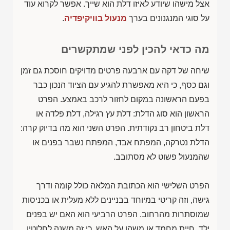
אצל מישהו שיודע לאיזו דלת הוא שייך. אפשר לקרוא עוד
על סוגי המנגנונים בערך
מנעול בוויקיפדיה
.
מה כדאי להכין לפני שמתקשרים
שיחה של דקה עם ארבעה פרטים מדויקים חוסכת גם זמן
וגם כסף, כי היא מאפשרת להגיע עם הציוד הנכון כבר
בפעם הראשונה במקום לחזור לרכב באמצע. הפרט
הראשון הוא סוג הדלת: דלת עץ רגילה, דלת פלדה או
דלת ביטחון רב נקודתית. הפרט השני הוא מה בדיוק קרה:
הדלת נטרקה, המפתח אבד, המפתח נשבר בפנים או
שהמנעול פשוט לא מסתובב.
הפרט השלישי הוא הכתובת המלאה כולל קומה ודרך
גישה, וזה קריטי במיוחד בבניינים ללא מעלית או בכניסות
שמוסתרות מהרחוב. הפרט הרביעי הוא האם יש בפנים
ילד, חיית מחמד או משהו על האש, כי זה משנה לחלוטין