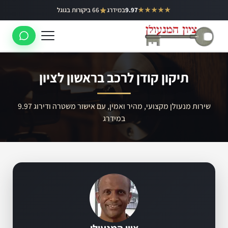
ילוג
★★★★★
9.97
במידרג
66 ביקורות בגוגל
באר יעקב
תוכן
ראשון לציון
רחובות
תיקון קודן לרכב בראשון לציון
לוד
רמלה
שירות מנעולן מקצועי, מהיר ואמין, עם אישור משטרה ודירוג 9.97
במידרג
נס ציונה