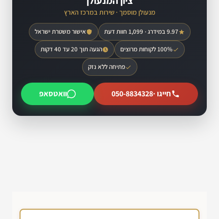
ציון המנעולן
מנעולן מוסמך · שירות במרכז הארץ
9.97 במידרג · 1,099 חוות דעת
אישור משטרת ישראל
100% לקוחות מרוצים
הגעה תוך 20 עד 40 דקות
פתיחה ללא נזק
חייגו ·
050-8834328
וואטסאפ