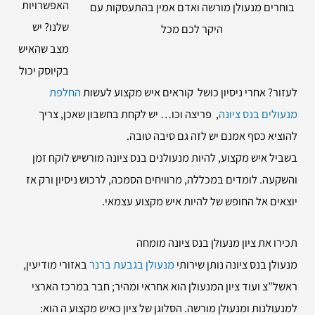
האפשרויות
בוחרים מנעולן מורשה ואדם אמין בהתעסקות עם
שלנו? יש
היקר לכם מכל
מצב שהאיש
בקיוסק יכול
לעזור? אחרי ניסיון כושל קוראים איש מקצוע לעשות
החלפת
מנעולים בנס ציונה
, פריצה וכו… יש לקחת בחשבון שאכן, צריך
להוציא כסף אמנם יש לזה גם סיבה טובה.
בשביל איש מקצוע, להיות מנעולנים בנס ציונה מורשיש לוקח זמן
והשקעה. לומדים במכללה, מרוויחים הסמכה, לרכוש ניסיון ורק אז
יוצאים אל החופש של להיות איש מקצוע עצמאי.
תכירו את ציון מנעולן בנס ציונה מומחה
מנעולן בנס ציונה נותן שירותי
מנעולן בגבעת ברנר
באזורי מודיעין,
ראשל”צ ועוד ציון המנעולן הוא אחראי ומהיר; חבר במרכז הארצי
למנעולנות ומנעולן מורשה. הסלוגן של ציון כאיש מקצוע ה הוא: