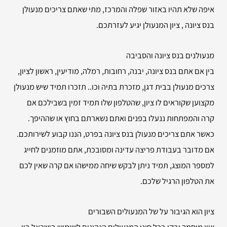
איפה שלא תהיו באזור שפלה והמרכז, מתי שאתם צריכים מנעולן
בנס ציונה , ציון המנעולן יגיע לעזרתכם.
מנעולנים בנס ציונה והסביבה
בין אם אתם בנס ציונה, יבנה, רחובות, רמלה, מודיעין, ראשון לציון,
צרכים מנעולן בבית דגן, מזכרת בתיה וכו.. תזכרו תמיד שיש מנעולן
מקצוען שקוראים לו ציון, שהטלפון שלו תמיד זמין בשבילכם אם
קרה והמפתחות ננעלו בפנים ואתם נשארתם בחוץ או שההיפך.
כאשר אתם צריכים מנעולן בנס ציונה בפרט, הננו קבוע לשירותכם.
אם מדובר בעבודת פריצה עדינה ומסובכת, אתם מוזמנים לחייג
למספר המוצג, תמיד ניתן לבקש שיחה ממישהו אם קרה שאין לכם
את הטלפון הרגיל שלכם.
ציון הוא הגיבור על של המנעולים השבורים
ציון מוסמך ובקי בכל סוגי המנעולים הנהוגים לשימוש בישראל בין