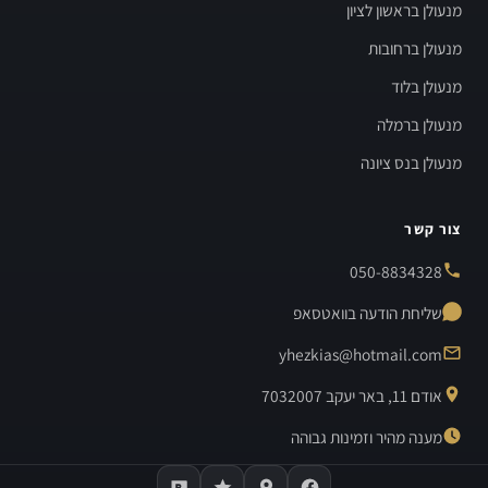
מנעולן בראשון לציון
מנעולן ברחובות
מנעולן בלוד
מנעולן ברמלה
מנעולן בנס ציונה
צור קשר
050-8834328
שליחת הודעה בוואטסאפ
yhezkias@hotmail.com
אודם 11, באר יעקב 7032007
מענה מהיר וזמינות גבוהה