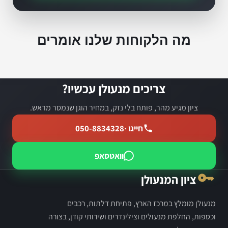
מה הלקוחות שלנו אומרים
צריכים מנעולן עכשיו?
ציון מגיע מהר, פותח בלי נזק, במחיר הוגן שנמסר מראש.
חייגו ·
050-8834328
וואטסאפ
ציון המנעולן
מנעולן מומלץ במרכז הארץ, פתיחת דלתות, רכבים
וכספות, החלפת מנעולים וצילינדרים ושירותי קודן, בצורה