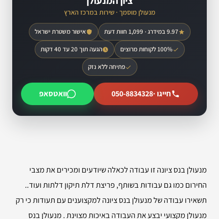
ציון המנעולן
מנעולן מוסמך · שירות במרכז הארץ
9.97 במידרג · 1,099 חוות דעת
אישור משטרת ישראל
100% לקוחות מרוצים
הגעה תוך 20 עד 40 דקות
פתיחה ללא נזק
חייגו ·
050-8834328
וואטסאפ
מנעולן בנס ציונה זו עבודה לכאלה שיודעים ומכירים את מצבי
החירום כמו גם עבודות בשותף, פריצת דלת תיקון דלתות ועוד..
תשאירו עבודה של מנעולן בנס ציונה למקצוענים עם תעודות כי רק
מנעולן מקצועי יבצע את העבודה באיכות מצוינת . מנעולן בנס