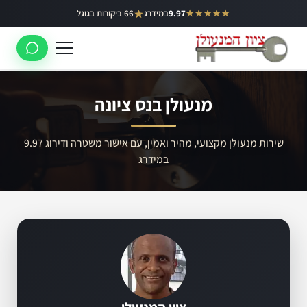
ילוג
★★★★★
9.97
במידרג
66 ביקורות בגוגל
באר יעקב
תוכן
ראשון לציון
רחובות
מנעולן בנס ציונה
לוד
רמלה
שירות מנעולן מקצועי, מהיר ואמין, עם אישור משטרה ודירוג 9.97
במידרג
נס ציונה