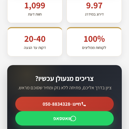
1,099
9.97
דירוג במידרג
חוות דעת
20-40
100%
לקוחות ממליצים
דקות עד הגעה
צריכים מנעולן עכשיו?
ציון בדרך אליכם, פתיחה ללא נזק ומחיר שסוכם מראש.
חייגו ·
050-8834328
וואטסאפ