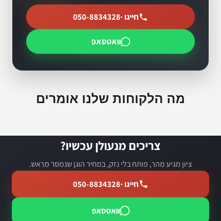
חייגו ·
050-8834328
וואטסאפ
מה הלקוחות שלנו אומרים
צריכים מנעולן עכשיו?
ציון מגיע מהר, פותח בלי נזק, במחיר הוגן שנמסר מראש.
חייגו ·
050-8834328
וואטסאפ