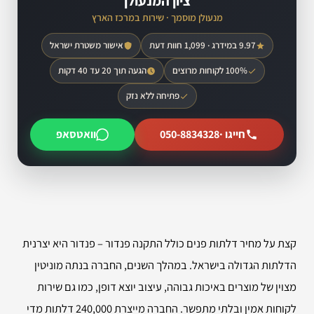
ציון המנעולן
מנעולן מוסמך · שירות במרכז הארץ
9.97 במידרג · 1,099 חוות דעת
אישור משטרת ישראל
100% לקוחות מרוצים
הגעה תוך 20 עד 40 דקות
פתיחה ללא נזק
חייגו ·
050-8834328
וואטסאפ
קצת על מחיר דלתות פנים כולל התקנה פנדור – פנדור היא יצרנית
הדלתות הגדולה בישראל. במהלך השנים, החברה בנתה מוניטין
מצוין של מוצרים באיכות גבוהה, עיצוב יוצא דופן, כמו גם שירות
לקוחות אמין ובלתי מתפשר. החברה מייצרת 240,000 דלתות מדי