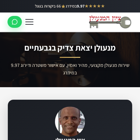
ילוג
★★★★★
9.97
במידרג
66 ביקורות בגוגל
באר יעקב
תוכן
ראשון לציון
רחובות
מנעולן יצאת צדיק בגבעתיים
לוד
רמלה
שירות מנעולן מקצועי, מהיר ואמין, עם אישור משטרה ודירוג 9.97
במידרג
נס ציונה