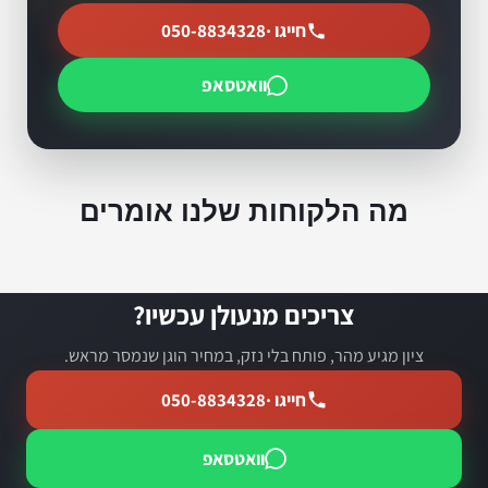
חייגו ·
050-8834328
וואטסאפ
מה הלקוחות שלנו אומרים
צריכים מנעולן עכשיו?
ציון מגיע מהר, פותח בלי נזק, במחיר הוגן שנמסר מראש.
חייגו ·
050-8834328
וואטסאפ