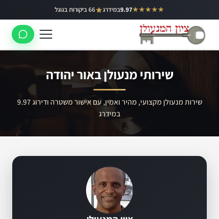
ילוג
★★★★★
9.97
במידרג
66 ביקורות בגוגל
באר יעקב
תוכן
ראשון לציון
רחובות
שירותי מנעולן באור יהודה
לוד
רמלה
שירות מנעולן מקצועי, מהיר ואמין, עם אישור משטרה ודירוג 9.97
במידרג
נס ציונה