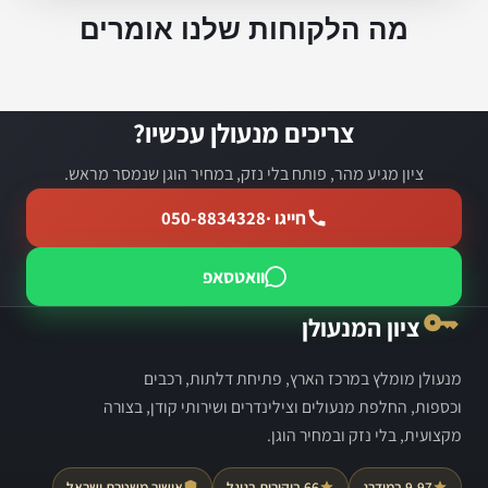
מה הלקוחות שלנו אומרים
צריכים מנעולן עכשיו?
ציון מגיע מהר, פותח בלי נזק, במחיר הוגן שנמסר מראש.
חייגו ·
050-8834328
וואטסאפ
ציון המנעולן
מנעולן מומלץ במרכז הארץ, פתיחת דלתות, רכבים
וכספות, החלפת מנעולים וצילינדרים ושירותי קודן, בצורה
מקצועית, בלי נזק ובמחיר הוגן.
9.97 במידרג
66 ביקורות בגוגל
אישור משטרת ישראל