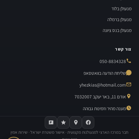
מנעולן בלוד
מנעולן ברמלה
מנעולן בנס ציונה
צור קשר
050-8834328
שליחת הודעה בוואטסאפ
yhezkias@hotmail.com
אודם 11, באר יעקב 7032007
מענה מהיר וזמינות גבוהה
חבר במרכז הארצי למנעולנות מקצועית · אישור משטרת ישראל · שירות אמין