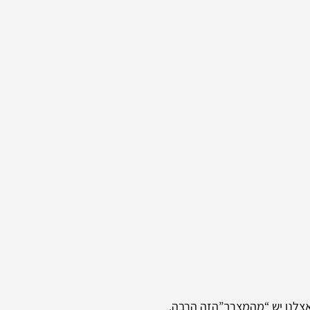
ואצלנו יש “מהמצרך”הזה הרבה.