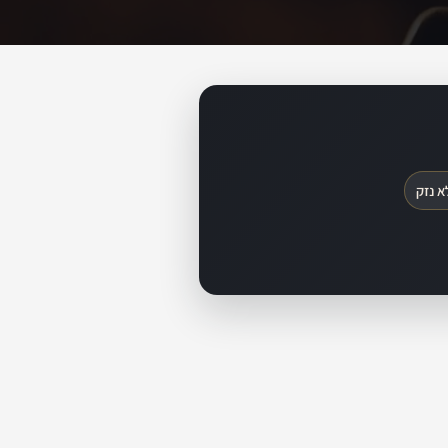
א נזק