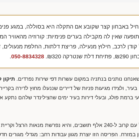
חיל באבחון קצר שקובע אם התקלה היא בסוללה, במגע פנימי
ופעה שאין לה מקבילה בערים פנימיות: קורוזיה מהאוויר ה
ל קודן לרכב, חילוץ מנעילה, פריצת דלתות, החלפת מנעולים, 
בחון
₪290
, פתיחת דלת שנטרקה
₪320
.
050-8834328
.
אנחנו נותנים בנתניה במקום עשרות דפי שירות נפרדים.
תיקון ק
ר, ולצידו מגיעות פניות של דיירים שננעלו מחוץ לדירה בקריית 
 ברמת פולג, ובעלי דירות בעיר ימים שהצילינדר שלהם נתקע א
נתניה היא העיר השביעית בגודלה בישראל עם קרוב ל-240 אלף תושבים, והיא נפרשת מנאות 
ון במזרח. הפריסה הזו יוצרת מגוון עבודות רחב: מגדלי מגורים חד