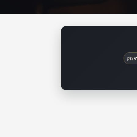
א נזק