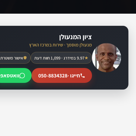
ציון המנעולן
מנעולן מוסמך · שירות במרכז הארץ
9.97 במידרג · 1,099 חוות דעת
אישור משטרת 
חייגו ·
050-8834328
וואטסאפ