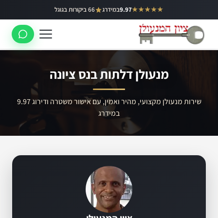
ילוג
★★★★★
9.97
במידרג
66 ביקורות בגוגל
באר יעקב
תוכן
ראשון לציון
רחובות
מנעולן דלתות בנס ציונה
לוד
רמלה
שירות מנעולן מקצועי, מהיר ואמין, עם אישור משטרה ודירוג 9.97
במידרג
נס ציונה