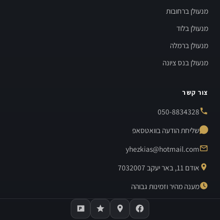
מנעולן ברחובות
מנעולן בלוד
מנעולן ברמלה
מנעולן בנס ציונה
צור קשר
050-8834328
שליחת הודעה בוואטסאפ
yhezkias@hotmail.com
אודם 11, באר יעקב 7032007
מענה מהיר וזמינות גבוהה