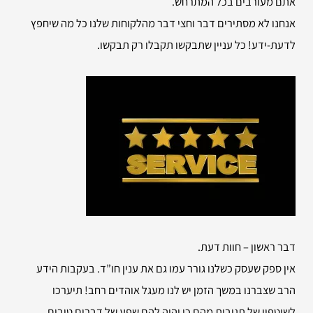
אתם מעורבים בכל המתרחש.
אנחנו לא מסתירים דבר וחצי דבר מהלקוחות שלנו כל מה שיחפץ
לדעת-ידע! כל עניין שתבקשו תקבלו רק תבקשו.
דבר ראשון – חוות דעת.
אין ספק שעסק כשלנו גורר עמו גם את ענין חו”ד. בעקבות הידע
הרב שצברנו במשך הזמן יש לנו מעגל אוהדים רחב! תיערכו
לשיטפון של תגובות מהם כי יהיה להם שפע של דברים טובים