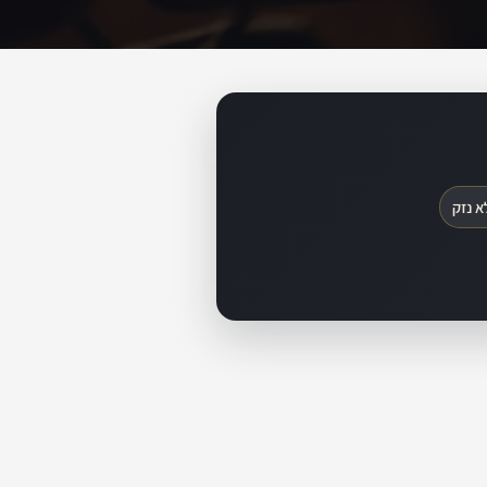
א נזק