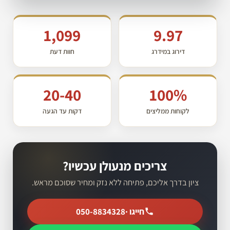
1,099
9.97
דירוג במידרג
חוות דעת
20-40
100%
לקוחות ממליצים
דקות עד הגעה
צריכים מנעולן עכשיו?
ציון בדרך אליכם, פתיחה ללא נזק ומחיר שסוכם מראש.
חייגו ·
050-8834328