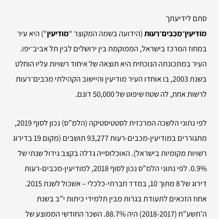
סתם לידיעתך
מוֹדִיעִין־מַכַּבִּים־רֵעוּת
(הידועה בשמה המקוצר “
מודיעין
“) היא עיר
במחוז המרכז בישראל, הממוקמת בין ירושלים לבין תל אביב־יפו.
העיר במתכונתה הנוכחית היא תוצאה של איחוד רשויות עליו הוחלט
בשנת 2003, בו אוחדו העיר מודיעין והיישוב הקהילתי מכבים־רעות
לרשות אחת, לה שטח שיפוט של 50,000 דונם.
לפי נתוני הלשכה המרכזית לסטטיסטיקה (הלמ”ס) נכון לסוף 2019,
מתגוררים במודיעין-מכבים-רעות 93,277 תושבים (מקום 19 בדירוג
רשויות מקומיות בישראל). האוכלוסייה גדלה בקצב גידול שנתי של
‎0.9%‏. לפי נתוני הלמ”ס נכון לסוף 2018, למודיעין-מכבים-רעות
דירוג של 8 מתוך 10, במדד חברתי-כלכלי – אשכול לשנת 2015.
אחוז הזכאים לתעודת בגרות מבין תלמידי כיתות י”ב בשנת
ה’תשע”ח (2017-‏2018) היה 88.7%. השכר החודשי הממוצע של