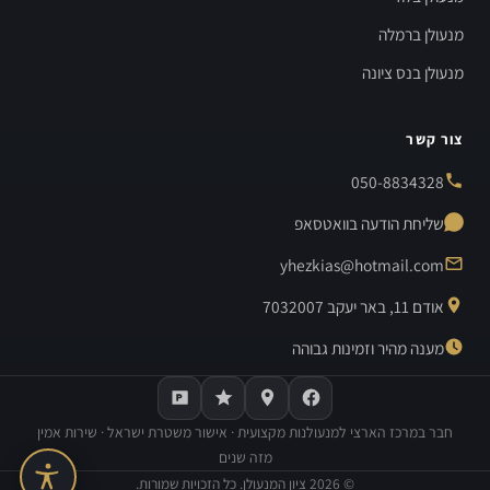
מנעולן ברמלה
מנעולן בנס ציונה
צור קשר
050-8834328
שליחת הודעה בוואטסאפ
yhezkias@hotmail.com
אודם 11, באר יעקב 7032007
מענה מהיר וזמינות גבוהה
חבר במרכז הארצי למנעולנות מקצועית · אישור משטרת ישראל · שירות אמין
מזה שנים
©
2026
ציון המנעולן. כל הזכויות שמורות.