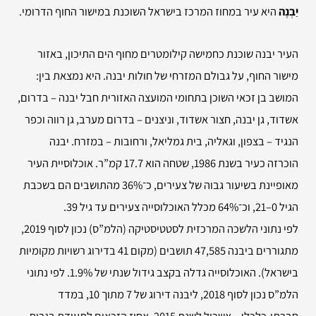
יַבְנֶה
היא עיר במחוז המרכז בישראל השוכנת במישור החוף הדרומי.
העיר יבנה שוכנת כחמישה קילומטרים מחוף הים התיכון, באזור
מישור החוף, על גבולם המזרחי של חולות יבנה. היא נמצאת בין:
המושב בן זכאי השוכן בתחומי המועצה האזורית חבל יבנה – בדרום,
אשדוד, גן יבנה, חצור אשדוד, וניצנים – בדרום מערב, גן רווה וכפר
הנגיד – בצפון, וגאליה, בית גמליאל, ורחובות – במזרח. יבנה
הוכרזה כעיר בשנת 1986, שטחה הוא 17.7 קמ”ר. אוכלוסיית העיר
מאופיינת בשיעור גבוה של צעירים, כ־36% מהתושבים הם בשכבת
הגיל 0–21, וכ־64% מכלל האוכלוסייה צעירים עד גיל 39.
לפי נתוני הלשכה המרכזית לסטטיסטיקה (הלמ”ס) נכון לסוף 2019,
מתגוררים ביבנה 47,585 תושבים (מקום 41 בדירוג רשויות מקומיות
בישראל). האוכלוסייה גדלה בקצב גידול שנתי של ‎1.9%‏. לפי נתוני
הלמ”ס נכון לסוף 2018, ליבנה דירוג של 7 מתוך 10, במדד
חברתי-כלכלי – אשכול לשנת 2015. אחוז הזכאים לתעודת בגרות