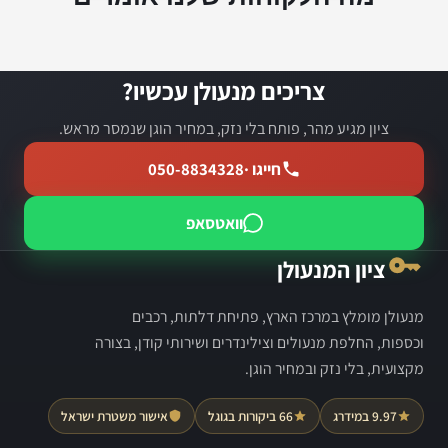
צריכים מנעולן עכשיו?
ציון מגיע מהר, פותח בלי נזק, במחיר הוגן שנמסר מראש.
חייגו ·
050-8834328
וואטסאפ
ציון המנעולן
מנעולן מומלץ במרכז הארץ, פתיחת דלתות, רכבים
וכספות, החלפת מנעולים וצילינדרים ושירותי קודן, בצורה
מקצועית, בלי נזק ובמחיר הוגן.
9.97 במידרג
66 ביקורות בגוגל
אישור משטרת ישראל