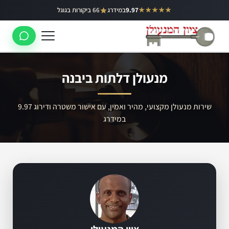
ילוג
★★★★★
9.97
במידרג
66 ביקורות בגוגל
באר יעקב
תוכן
ראשון לציון
רחובות
מנעולן דלתות ביבנה
לוד
רמלה
שירות מנעולן מקצועי, מהיר ואמין, עם אישור משטרה ודירוג 9.97
במידרג
נס ציונה