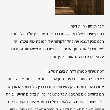
דבר ראשון – חוות דעת.
כמובן שעסק כשלנו מביא עמו בכנפיו גם את ענין חו”ד. כל ביזנס
חכם מכין לעצמו את קהל הלקוחות שלו המגבה אותו ואצלנו יש
“מהמצרך”הזה המון. הם יגידו לכם שבחרתם משהו טוב ושמדובר
על סטנדרט גבוה ונגישות באופן תמידי.
למה שירות
מנעולן דלתות ביבנה של ציון
לא מצוי לנו מתחרים בעניין מתן השירות וזה מוכח! מתי איפה וכמה
שתרצו אנחנו תמיד כאן לשירותכם. תבררו בין כולם ותמצאו שכך גם
הם בטוחים. אנו נותנים את כל כולנו כדי להיות במקום הראשון ביחס
באכפתיות ובאיכות שזה לאמיתו של דבר מה שהינכם חשים ורואים
עכשיו. משובים חשובים לנו מאוד ונחכה שתשלחו לנו אותם. – ציון