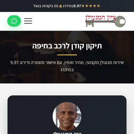
ילוג
★★★★★
9.97
במידרג
66 ביקורות בגוגל
באר יעקב
תוכן
ראשון לציון
רחובות
תיקון קודן לרכב בחיפה
לוד
רמלה
שירות מנעולן מקצועי, מהיר ואמין, עם אישור משטרה ודירוג 9.97
במידרג
נס ציונה