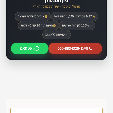
ציון המנעולן
מנעולן מוסמך · שירות במרכז הארץ
9.97 במידרג · 1,099 חוות דעת
אישור משטרת ישראל
100% לקוחות מרוצים
הגעה תוך 20 עד 40 דקות
פתיחה ללא נזק
חייגו ·
050-8834328
וואטסאפ