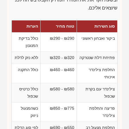
שיוצאים אליכם.
סוג השירות
טווח מחיר
הערות
ביקור ואבחון ראשוני
₪290 - ₪290
כולל בדיקת
המנגנון
פתיחת דלת שנטרקה
₪320 - ₪320
ללא נזק לדלת
החלפת צילינדר
₪460 - ₪460
כולל התקנה
איכותי
צילינדר עם בקרת
₪580 - ₪580
כולל כרטיס
שכפול
שכפול
פריצה והחלפת
₪850 - ₪775
כשהמנעול
צילינדר
ניזוק
החלפת מנעול רב
₪690 - ₪550
לפי סוג הדלת