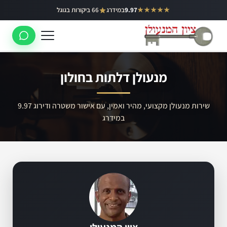
ילוג
★★★★★
9.97
במידרג
66 ביקורות בגוגל
באר יעקב
תוכן
ראשון לציון
רחובות
מנעולן דלתות בחולון
לוד
רמלה
שירות מנעולן מקצועי, מהיר ואמין, עם אישור משטרה ודירוג 9.97
במידרג
נס ציונה