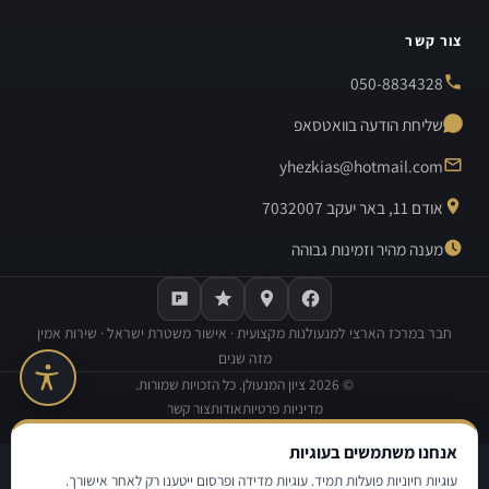
צור קשר
050-8834328
שליחת הודעה בוואטסאפ
yhezkias@hotmail.com
אודם 11, באר יעקב 7032007
מענה מהיר וזמינות גבוהה
חבר במרכז הארצי למנעולנות מקצועית · אישור משטרת ישראל · שירות אמין
מזה שנים
©
2026
ציון המנעולן. כל הזכויות שמורות.
מדיניות פרטיות
אודות
צור קשר
בנייה וקידום אתרים:
Avinu SEO
אנחנו משתמשים בעוגיות
|
|
מדיניות פרטיות
תנאי שימוש
הצהרת נגישות
עוגיות חיוניות פועלות תמיד. עוגיות מדידה ופרסום ייטענו רק לאחר אישורך.