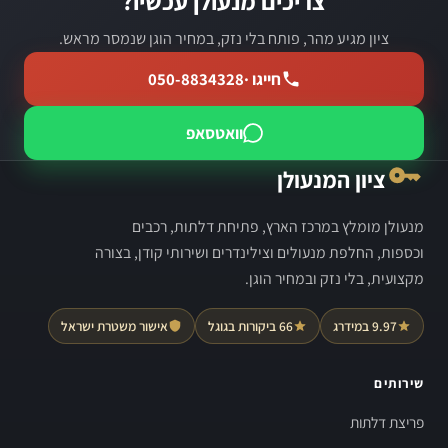
צריכים מנעולן עכשיו?
ציון מגיע מהר, פותח בלי נזק, במחיר הוגן שנמסר מראש.
חייגו ·
050-8834328
וואטסאפ
ציון המנעולן
מנעולן מומלץ במרכז הארץ, פתיחת דלתות, רכבים
וכספות, החלפת מנעולים וצילינדרים ושירותי קודן, בצורה
מקצועית, בלי נזק ובמחיר הוגן.
9.97 במידרג
66 ביקורות בגוגל
אישור משטרת ישראל
שירותים
פריצת דלתות