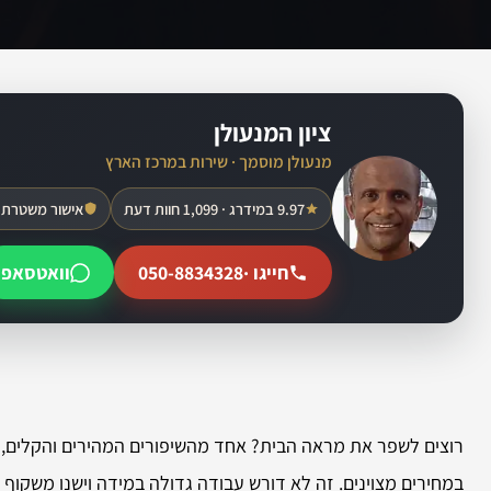
ציון המנעולן
מנעולן מוסמך · שירות במרכז הארץ
9.97 במידרג · 1,099 חוות דעת
אישור משטרת 
חייגו ·
050-8834328
וואטסאפ
רוצים לשפר את מראה הבית? אחד מהשיפורים המהירים והקלים, 
במחירים מצוינים. זה לא דורש עבודה גדולה במידה וישנו משקוף