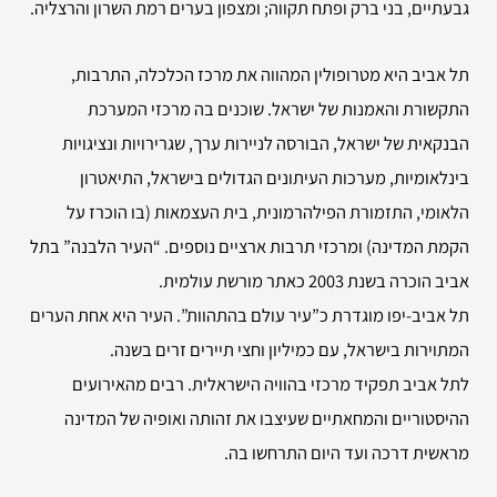
גבעתיים, בני ברק ופתח תקווה; ומצפון בערים רמת השרון והרצליה.
תל אביב היא מטרופולין המהווה את מרכז הכלכלה, התרבות,
התקשורת והאמנות של ישראל. שוכנים בה מרכזי המערכת
הבנקאית של ישראל, הבורסה לניירות ערך, שגרירויות ונציגויות
בינלאומיות, מערכות העיתונים הגדולים בישראל, התיאטרון
הלאומי, התזמורת הפילהרמונית, בית העצמאות (בו הוכרז על
הקמת המדינה) ומרכזי תרבות ארציים נוספים. “העיר הלבנה” בתל
אביב הוכרה בשנת 2003 כאתר מורשת עולמית.
תל אביב-יפו מוגדרת כ”עיר עולם בהתהוות”. העיר היא אחת הערים
המתוירות בישראל, עם כמיליון וחצי תיירים זרים בשנה.
לתל אביב תפקיד מרכזי בהוויה הישראלית. רבים מהאירועים
ההיסטוריים והמחאתיים שעיצבו את זהותה ואופיה של המדינה
מראשית דרכה ועד היום התרחשו בה.