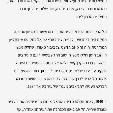
התיישבות יחידים מחוץ לחומות יפו ולאחריה הקמת שכונות חדשות,
כמו שכונות נווה צדק, מחנה יהודה, נווה שלום, יפה נוף וכרם
התימנים מצפון ליפו.
תל אביב זכתה לכינוי “העיר העברית הראשונה” מכיוון שהייתה
המיזם היהודי הראשון לבניית עיר בארץ ישראל בתקופת שיבת ציון
המודרנית. היה זה מיזם חדשני של ציבור מאורגן, שחלקו אנשי
היישוב הישן וחלקו אנשי היישוב החדש בשיתוף עם מוסד ציוני
בראשית דרכו – קרן קיימת לישראל. המטרה המוצהרת הייתה
להקים עיר עברית לצד יפו הערבית, אך בתוך כארבעה עשורים
צמחה תל אביב לכרך שהיה גדול פי כמה מיפו. רשויות המנדט
הבריטי העניקו לתל אביב מעמד של עיר בינואר 1934.
ב־1949, לאחר הקמת מדינת ישראל, אוחדו מוניציפלית שתי הערים
ונוצרה עיריית תל אביב-יפו המנהלת את העיר המאוחדת, אף