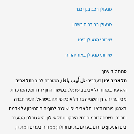
מנעולן רכב בגן יבנה
מנעולן רב בריח בשרון
שירותי מנעולן ביפו
שירותי מנעולן באור יהודה
סתם לידיעתך
תל אביב-יפו
(בערבית:
تل أَبيب-يافا
), המוכרת לרוב כ
תל אביב
,
היא עיר במחוז תל אביב בישראל, במישור החוף הדרומי, המרכזית
מבין ערי גוש דן והשנייה בגודל אוכלוסייתה בישראל. העיר חברה
בארגון פורום ה־15. תל אביב-יפו שוכנת לחוף הים התיכון על אדמת
כורכר. בשטחה זורמים נחל הירקון ונחל איילון. היא גובלת ממערב
בים התיכון; מדרום בערים בת ים וחולון; ממזרח בערים רמת גן,