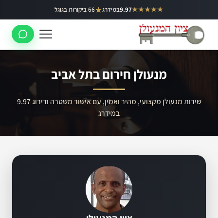
ילוג
★★★★★
9.97
במידרג
66 ביקורות בגוגל
באר יעקב
תוכן
ראשון לציון
רחובות
מנעולן חירום בתל אביב
לוד
רמלה
שירות מנעולן מקצועי, מהיר ואמין, עם אישור משטרה ודירוג 9.97
במידרג
נס ציונה