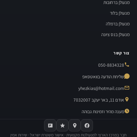
מנעולן ברחובות
מנעולן בלוד
מנעולן ברמלה
מנעולן בנס ציונה
צור קשר
050-8834328
שליחת הודעה בוואטסאפ
yhezkias@hotmail.com
אודם 11, באר יעקב 7032007
מענה מהיר וזמינות גבוהה
חבר במרכז הארצי למנעולנות מקצועית · אישור משטרת ישראל · שירות אמין