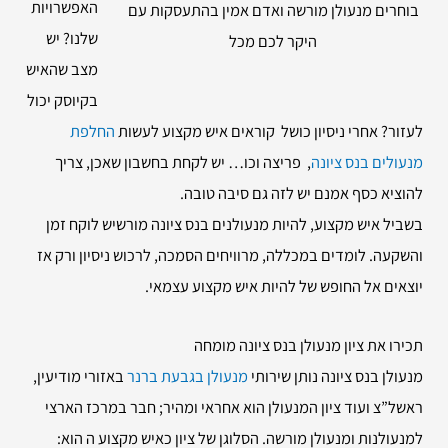
האפשרויות
בוחרים מנעולן מורשה ואדם אמין בהתעסקות עם
שלנו? יש
היקר לכם מכל
מצב שהאיש
בקיוסק יכול
לעזור? אחרי ניסיון כושל קוראים איש מקצוע לעשות
החלפת
מנעולים בנס ציונה
, פריצה וכו… יש לקחת בחשבון שאכן, צריך
להוציא כסף אמנם יש לזה גם סיבה טובה.
בשביל איש מקצוע, להיות מנעולנים בנס ציונה מורשיש לוקח זמן
והשקעה. לומדים במכללה, מרוויחים הסמכה, לרכוש ניסיון ורק אז
יוצאים אל החופש של להיות איש מקצוע עצמאי.
תכירו את ציון מנעולן בנס ציונה מומחה
מנעולן בנס ציונה נותן שירותי
מנעולן בגבעת ברנר
באזורי מודיעין,
ראשל”צ ועוד ציון המנעולן הוא אחראי ומהיר; חבר במרכז הארצי
למנעולנות ומנעולן מורשה. הסלוגן של ציון כאיש מקצוע ה הוא: