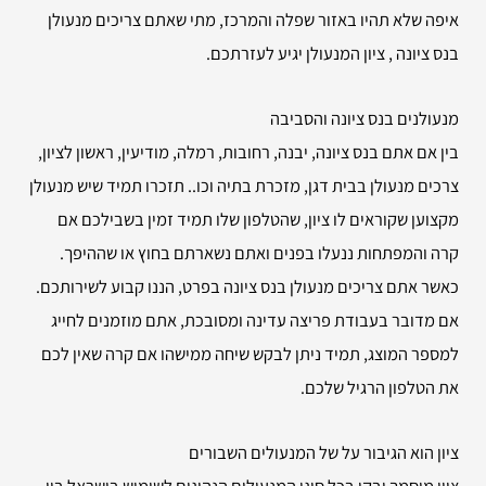
איפה שלא תהיו באזור שפלה והמרכז, מתי שאתם צריכים מנעולן
בנס ציונה , ציון המנעולן יגיע לעזרתכם.
מנעולנים בנס ציונה והסביבה
בין אם אתם בנס ציונה, יבנה, רחובות, רמלה, מודיעין, ראשון לציון,
צרכים מנעולן בבית דגן, מזכרת בתיה וכו.. תזכרו תמיד שיש מנעולן
מקצוען שקוראים לו ציון, שהטלפון שלו תמיד זמין בשבילכם אם
קרה והמפתחות ננעלו בפנים ואתם נשארתם בחוץ או שההיפך.
כאשר אתם צריכים מנעולן בנס ציונה בפרט, הננו קבוע לשירותכם.
אם מדובר בעבודת פריצה עדינה ומסובכת, אתם מוזמנים לחייג
למספר המוצג, תמיד ניתן לבקש שיחה ממישהו אם קרה שאין לכם
את הטלפון הרגיל שלכם.
ציון הוא הגיבור על של המנעולים השבורים
ציון מוסמך ובקי בכל סוגי המנעולים הנהוגים לשימוש בישראל בין