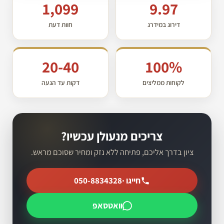
1,099
9.97
דירוג במידרג
חוות דעת
20-40
100%
לקוחות ממליצים
דקות עד הגעה
צריכים מנעולן עכשיו?
ציון בדרך אליכם, פתיחה ללא נזק ומחיר שסוכם מראש.
חייגו ·
050-8834328
וואטסאפ