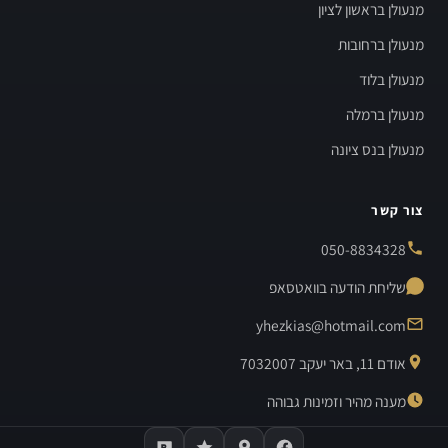
מנעולן בראשון לציון
מנעולן ברחובות
מנעולן בלוד
מנעולן ברמלה
מנעולן בנס ציונה
צור קשר
050-8834328
שליחת הודעה בוואטסאפ
yhezkias@hotmail.com
אודם 11, באר יעקב 7032007
מענה מהיר וזמינות גבוהה