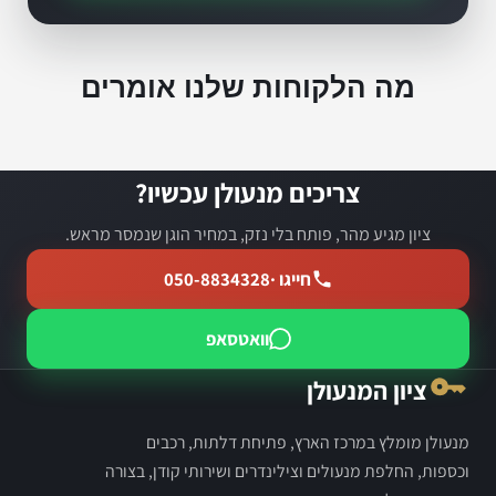
מה הלקוחות שלנו אומרים
צריכים מנעולן עכשיו?
ציון מגיע מהר, פותח בלי נזק, במחיר הוגן שנמסר מראש.
חייגו ·
050-8834328
וואטסאפ
ציון המנעולן
מנעולן מומלץ במרכז הארץ, פתיחת דלתות, רכבים
וכספות, החלפת מנעולים וצילינדרים ושירותי קודן, בצורה