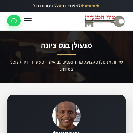
ילוג
★★★★★
9.97
במידרג
66 ביקורות בגוגל
באר יעקב
תוכן
ראשון לציון
רחובות
מנעולן בנס ציונה
לוד
רמלה
שירות מנעולן מקצועי, מהיר ואמין, עם אישור משטרה ודירוג 9.97
במידרג
נס ציונה