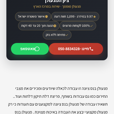
ציון המנעולן
מנעולן מוסמך · שירות במרכז הארץ
9.97 במידרג · 1,099 חוות דעת
אישור משטרת ישראל
100% לקוחות מרוצים
הגעה תוך 20 עד 40 דקות
פתיחה ללא נזק
חייגו ·
050-8834328
וואטסאפ
מנעולן בנס ציונה זו עבודה לכאלה שיודעים ומכירים את מצבי
החירום כמו גם עבודות בשותף, פריצת דלת תיקון דלתות ועוד..
תשאירו עבודה של מנעולן בנס ציונה למקצוענים עם תעודות כי רק
מנעולן מקצועי יבצע את העבודה באיכות מצוינת . מנעולן בנס