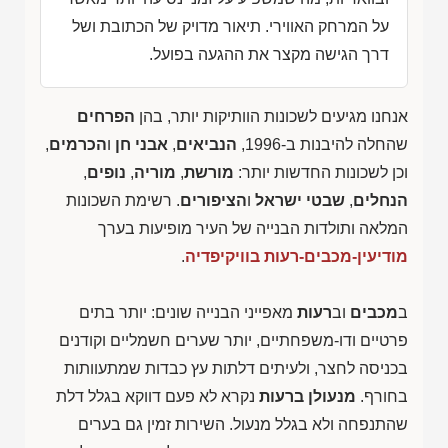
על המרחק האווירי. תיאור מדויק של הכתובת ושל
דרך הגישה מקצר את ההגעה בפועל.
אנחנו מגיעים לשכונות הוותיקות יותר, בהן
הפרחים
שהחלה להיבנות ב-1996,
הנביאים
,
אבני חן
ו
הכרמים
,
וכן לשכונות החדשות יותר:
מורשת
,
מוריה
,
נופים
,
הנחלים
,
שבטי ישראל
ו
הציפורים
. רשימת השכונות
המלאה ותולדות הבנייה של העיר מופיעות בערך
מודיעין-מכבים-רעות בוויקיפדיה
.
ב
מכבים
וב
רעות
מאפייני הבנייה שונים: יותר בתים
פרטיים ודו-משפחתיים, יותר שערים חשמליים וקודנים
בכניסה לחצר, ולעיתים דלתות עץ כבדות שמתעוותות
בחורף.
מנעולן ברעות
נקרא לא פעם דווקא בגלל דלת
שהתנפחה ולא בגלל מנעול. השירות זמין גם בערים