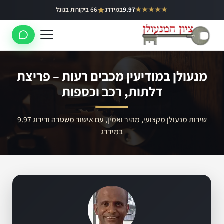
ילוג
★★★★★
9.97
במידרג
66 ביקורות בגוגל
באר יעקב
תוכן
ראשון לציון
רחובות
מנעולן במודיעין מכבים רעות – פריצת
לוד
דלתות, רכב וכספות
רמלה
שירות מנעולן מקצועי, מהיר ואמין, עם אישור משטרה ודירוג 9.97
נס ציונה
במידרג