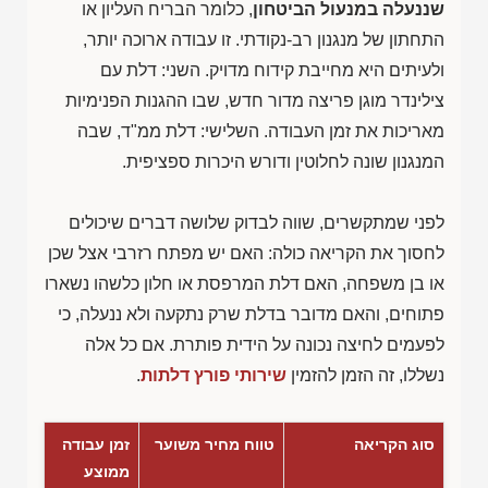
שננעלה במנעול הביטחון
, כלומר הבריח העליון או
התחתון של מנגנון רב-נקודתי. זו עבודה ארוכה יותר,
ולעיתים היא מחייבת קידוח מדויק. השני: דלת עם
צילינדר מוגן פריצה מדור חדש, שבו ההגנות הפנימיות
מאריכות את זמן העבודה. השלישי: דלת ממ"ד, שבה
המנגנון שונה לחלוטין ודורש היכרות ספציפית.
לפני שמתקשרים, שווה לבדוק שלושה דברים שיכולים
לחסוך את הקריאה כולה: האם יש מפתח רזרבי אצל שכן
או בן משפחה, האם דלת המרפסת או חלון כלשהו נשארו
פתוחים, והאם מדובר בדלת שרק נתקעה ולא ננעלה, כי
לפעמים לחיצה נכונה על הידית פותרת. אם כל אלה
נשללו, זה הזמן להזמין
שירותי פורץ דלתות
.
סוג הקריאה
טווח מחיר משוער
זמן עבודה
ממוצע