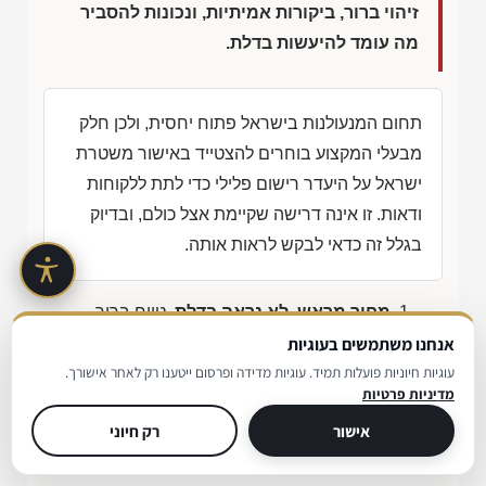
זיהוי ברור, ביקורות אמיתיות, ונכונות להסביר
מה עומד להיעשות בדלת.
תחום המנעולנות בישראל פתוח יחסית, ולכן חלק
מבעלי המקצוע בוחרים להצטייד באישור משטרת
ישראל על היעדר רישום פלילי כדי לתת ללקוחות
ודאות. זו אינה דרישה שקיימת אצל כולם, ובדיוק
בגלל זה כדאי לבקש לראות אותה.
מחיר מראש, לא נראה בדלת
, טווח ברור
בטלפון או בוואטסאפ, כולל מה שעשוי לשנות
אנחנו משתמשים בעוגיות
עוגיות חיוניות פועלות תמיד. עוגיות מדידה ופרסום ייטענו רק לאחר אישורך.
אותו.
מדיניות פרטיות
זיהוי
, שם מלא, עסק מזוהה, וחשבונית בסוף
אישור
רק חיוני
העבודה.
אישור משטרת ישראל
, ציון המנעולן מחזיק