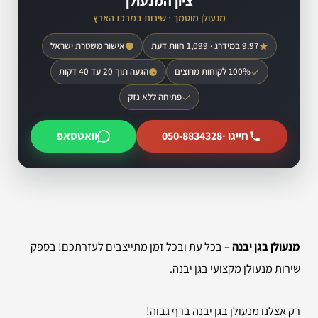
ציון המנעולן
מנעולן מוסמך · שירות במרכז הארץ
9.97 במידרג · 1,099 חוות דעת
אישור משטרת ישראל
100% לקוחות מרוצים
הגעה תוך 20 עד 40 דקות
פתיחה ללא נזק
חייגו ·
050-8834328
וואטסאפ
מנעולן בגן יבנה
– בכל עת ובכל זמן מתייצבים לעזרתכם! בספק
שירות מנעולן מקצועי בגן יבנה.
רק אצלנו מנעולן בגן יבנה ברף גבוה!