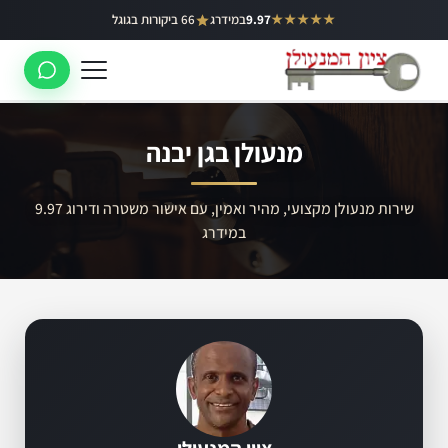
ילוג
★★★★★
9.97
במידרג
66 ביקורות בגוגל
באר יעקב
תוכן
ראשון לציון
רחובות
מנעולן בגן יבנה
לוד
רמלה
שירות מנעולן מקצועי, מהיר ואמין, עם אישור משטרה ודירוג 9.97
במידרג
נס ציונה