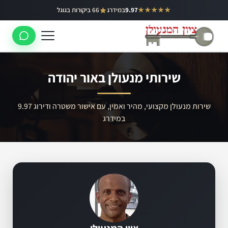
ילוג
★★★★★
9.97
במידרג
66 ביקורות בגוגל
באר יעקב
תוכן
ראשון לציון
רחובות
שירותי מנעולן באור יהודה
לוד
רמלה
שירות מנעולן מקצועי, מהיר ואמין, עם אישור משטרה ודירוג 9.97
במידרג
נס ציונה