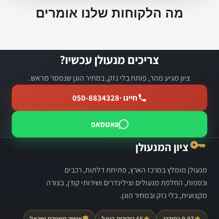
מה הלקוחות שלנו אומרים
צריכים מנעולן עכשיו?
ציון מגיע מהר, פותח בלי נזק, במחיר הוגן שנמסר מראש.
חייגו ·
050-8834328
וואטסאפ
ציון המנעולן
מנעולן מומלץ במרכז הארץ, פתיחת דלתות, רכבים
וכספות, החלפת מנעולים וצילינדרים ושירותי קודן, בצורה
מקצועית, בלי נזק ובמחיר הוגן.
9.97 במידרג
66 ביקורות בגוגל
אישור משטרת ישראל