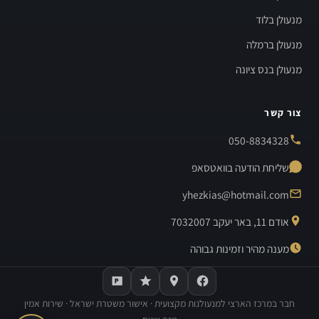
מנעולן בלוד
מנעולן ברמלה
מנעולן בנס ציונה
צור קשר
050-8834328
שליחת הודעה בוואטסאפ
yhezkias@hotmail.com
אודם 11, באר יעקב 7032007
מענה מהיר וזמינות גבוהה
חבר במרכז הארצי למנעולנות מקצועית · אישור משטרת ישראל · שירות אמין