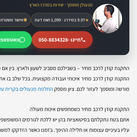
מנעולן מוסמך · שירות במרכז הארץ
9.97 במידרג · 1,099 חוות דעת
אישור משטרת 
חייגו ·
050-8834328
וואטסאפ
התקנת קודן לרכב מחיר – בשבילכם מסביב לשעון ולארץ. בין אם
התקנת קודן לרכב מחיר איכותי ועבודה מקצועית. בכל שלב בו את
מורשה ומוסמך לעזור לכם. ציון מספק
החלפת מנעולים בקרית עק
התקנת קודן לרכב מחיר כשמחפשים איכות מעולה
אתם בטח נתקלתם בסיטואציות בהן יש ללכת לגורמים המשופשפים 
עליו בעיניים עצומות או חלילה ההיפך. בזמנו כאשר הזדקקו למשה