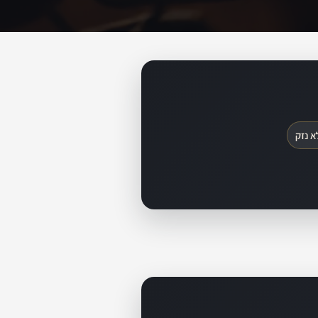
א נזק