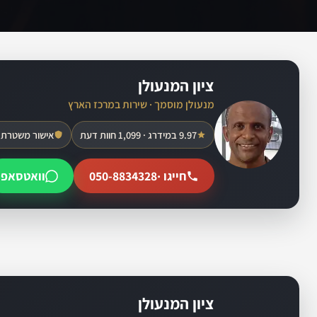
ציון המנעולן
מנעולן מוסמך · שירות במרכז הארץ
9.97 במידרג · 1,099 חוות דעת
אישור משטרת 
חייגו ·
050-8834328
וואטסאפ
ציון המנעולן