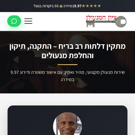
ילוג
★★★★★
9.97
במידרג
66 ביקורות בגוגל
באר יעקב
תוכן
ראשון לציון
רחובות
מתקין דלתות רב בריח – התקנה, תיקון
לוד
והחלפת מנעולים
רמלה
שירות מנעולן מקצועי, מהיר ואמין, עם אישור משטרה ודירוג 9.97
נס ציונה
במידרג