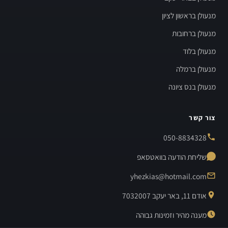
מנעולן בראשון לציון
מנעולן ברחובות
מנעולן בלוד
מנעולן ברמלה
מנעולן בנס ציונה
צור קשר
050-8834328
שליחת הודעה בוואטסאפ
yhezkias@hotmail.com
אודם 11, באר יעקב 7032007
מענה מהיר וזמינות גבוהה