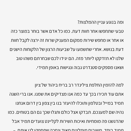
ומה בנוגע עניין ההמלצות?
טבעי שתחפשו אחר חוות דעת. כמו כל אדם אשר בוחר במוצר כזה
או אחר או מחפש שירות ממקום המעניק שרות זה ירצה לקבל חוות
דעת בנושא. אחרי שתשמעו על שביעות הרצון של הלקוחות הישנים
שלנו לא תזדקקו ליותר מזה. הם יגידו לכם שבחרתם משהו טוב
ושאנו מספקים סטנדרט גבוה ונגישות באופן תמידי.
למה להזמין
החלפת צילינדר רב בריח ביהוד של ציון
אתם עוד תכירו בכך עד כמה אנו מצדיקים את שמנו. אנו ברי השגה
תמיד במייל ובטלפון ותוכלו להיעזר בנו בין צפון בין דרום אנחנו
נהיה שם למענכם. תבדקו אצל כולם ותגלו שכך גם הם בטוחים. כמו
שהדגשנו פה מומחיות ואיכות השירות לקליינט צועדים תמיד אבל
תמיד ביחד. משובים מומלצים מאוד ונחכה שתספקו לנו אותם. –