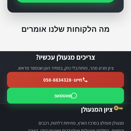
מה הלקוחות שלנו אומרים
צריכים מנעולן עכשיו?
ציון מגיע מהר, פותח בלי נזק, במחיר הוגן שנמסר מראש.
חייגו ·
050-8834328
וואטסאפ
ציון המנעולן
מנעולן מומלץ במרכז הארץ, פתיחת דלתות, רכבים
וכספות, החלפת מנעולים וצילינדרים ושירותי קודן, בצורה