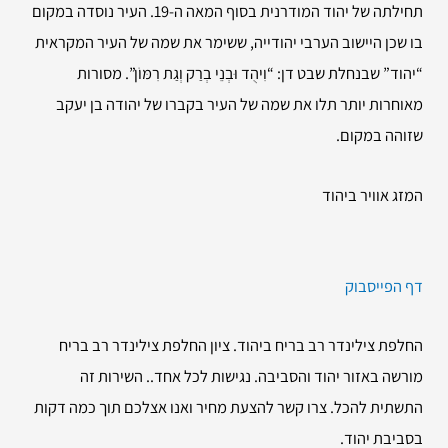
תחילתה של יהוד המודרנית בסוף המאה ה-19. העיר נוסדה במקום
בו שכן היישוב הערבי יהודייה, ששימר את שמה של העיר המקראית
“יהוד” שבנחלת שבט דן:
“וִיהֻד וּבְנֵי בְרַק וְגַת רִמּוֹן”
. מסורות
מאוחרות יותר תלו את שמה של העיר בקברו של יהודה בן יעקב
שזוהה במקום.
המזג אוויר ביהוד
דף הפייסבוק
החלפת צילינדר רב בריח ביהוד. ציון החלפת צילינדר רב בריח
מורשה באזור יהוד והסביבה. נגישות לכל אחד.. השירות זה
התשתית להכל. צרו קשר להצעת מחיר ואנו אצלכם תוך כמה דקות
בסביבת יהוד.