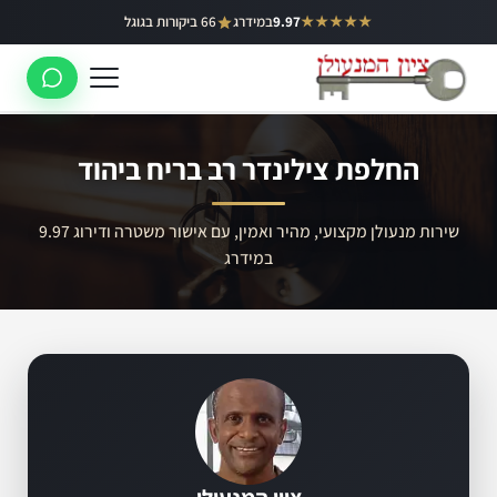
ילוג
★★★★★
9.97
במידרג
66 ביקורות בגוגל
באר יעקב
תוכן
ראשון לציון
רחובות
החלפת צילינדר רב בריח ביהוד
לוד
רמלה
שירות מנעולן מקצועי, מהיר ואמין, עם אישור משטרה ודירוג 9.97
במידרג
נס ציונה