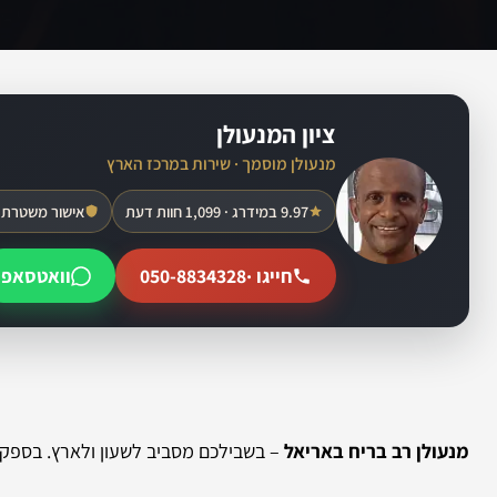
ציון המנעולן
מנעולן מוסמך · שירות במרכז הארץ
9.97 במידרג · 1,099 חוות דעת
אישור משטרת 
חייגו ·
050-8834328
וואטסאפ
מנעולן רב בריח באריאל
– בשבילכם מסביב לשעון ולארץ. בספק ש