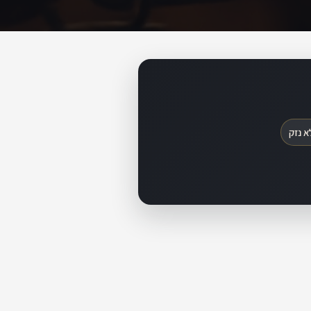
א נזק