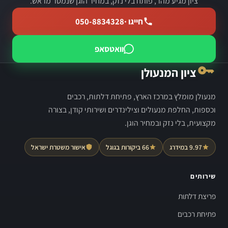
ציון מגיע מהר, פותח בלי נזק, במחיר הוגן שנמסר מראש.
חייגו ·
050-8834328
וואטסאפ
ציון המנעולן
מנעולן מומלץ במרכז הארץ, פתיחת דלתות, רכבים
וכספות, החלפת מנעולים וצילינדרים ושירותי קודן, בצורה
מקצועית, בלי נזק ובמחיר הוגן.
9.97 במידרג
66 ביקורות בגוגל
אישור משטרת ישראל
שירותים
פריצת דלתות
פתיחת רכבים