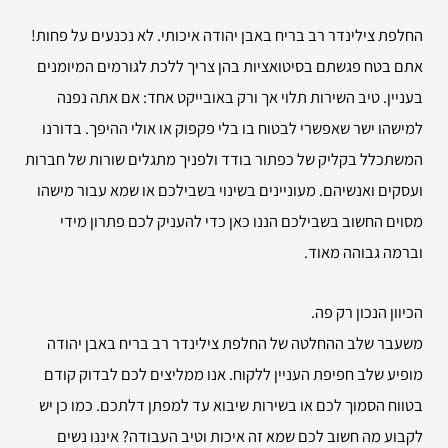
החלפת צילינדר רב בריח באבן יהודה איכותי. לא נכנעים על פחות!
אתם בטח פגשתם בסיטואציות בהן צריך ללכת לגורמים המיומנים
בעניין. טיב השירות תלוי אך ורק באובייקט אחד: אם אתה נפנה
למישהו ישר שאפשרי לבטוח בו בלי פקפוק או אולי ההיפך. בדורנו
המשתכלל בקליק של כפתור בודד ולפניך מתגלים שורות של חברות
ועסקים ואנשיהם. מעוניינים בשינוי בשבילכם או שמא עבור מישהו
מסוים החשוב בשבילכם הננו כאן כדי להעניק לכם פתרון מידי
וברמה גבוהה מאוד.
הכיוון הנכון רק פה.
משעבר שלב ההחלטה של החלפת צילינדר רב בריח באבן יהודה
מופיע שלב חפיפת העניין ללקוח. אנו ממליצים לכם לבדוק קודם
בטווח הסמוך לכם או בשירות שיבוא עד למפתן דלתכם. כמו כן יש
לקבוע מה חשוב לכם שמא זה איכות וטיב העבודה? איננו נשים