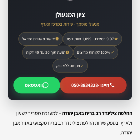
ציון המנעולן
מנעולן מוסמך · שירות במרכז הארץ
9.97 במידרג · 1,099 חוות דעת
אישור משטרת ישראל
100% לקוחות מרוצים
הגעה תוך 20 עד 40 דקות
פתיחה ללא נזק
חייגו ·
050-8834328
וואטסאפ
החלפת צילינדר רב בריח באבן יהודה
– למענכם מסביב לשעון
ולארץ. בספק שירות החלפת צילינדר רב בריח מקצועי באזור אבן
יהודה.