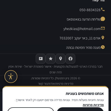
050-8834328
שליחת הודעה בוואטסאפ
yhezkias@hotmail.com
אודם 11, באר יעקב 7032007
מענה מהיר וזמינות גבוהה
חבר במרכז הארצי למנעולנות מקצועית · אישור משטרת ישראל · שירות אמין
מזה שנים
©
2026
ציון המנעולן. כל הזכויות שמורות.
מדיניות פרטיות
אודות
צור קשר
בנייה וקידום אתרים:
Avinu SEO
אנחנו משתמשים בעוגיות
|
|
מדיניות פרטיות
תנאי שימוש
הצהרת נגישות
עוגיות חיוניות פועלות תמיד. עוגיות מדידה ופרסום ייטענו רק לאחר אישורך.
מדיניות פרטיות
© ציון המנעולן