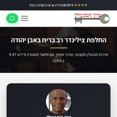
ילוג
★★★★★
9.97
במידרג
66 ביקורות בגוגל
באר יעקב
תוכן
ראשון לציון
רחובות
החלפת צילינדר רב בריח באבן יהודה
לוד
רמלה
שירות מנעולן מקצועי, מהיר ואמין, עם אישור משטרה ודירוג 9.97
במידרג
נס ציונה