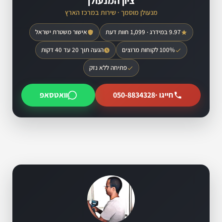
ציון המנעולן
מנעולן מוסמך · שירות במרכז הארץ
9.97 במידרג · 1,099 חוות דעת
אישור משטרת ישראל
100% לקוחות מרוצים
הגעה תוך 20 עד 40 דקות
פתיחה ללא נזק
חייגו ·
050-8834328
וואטסאפ