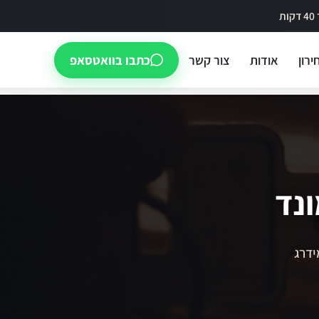
ירון
אודות
צור קשר
כתבו בוואטסאפ
נד