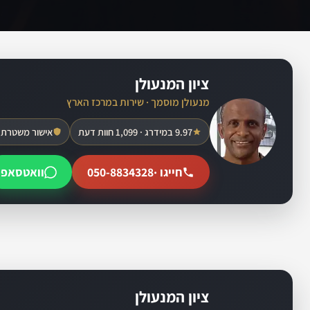
ציון המנעולן
מנעולן מוסמך · שירות במרכז הארץ
9.97 במידרג · 1,099 חוות דעת
אישור משטרת 
חייגו ·
050-8834328
וואטסאפ
ציון המנעולן