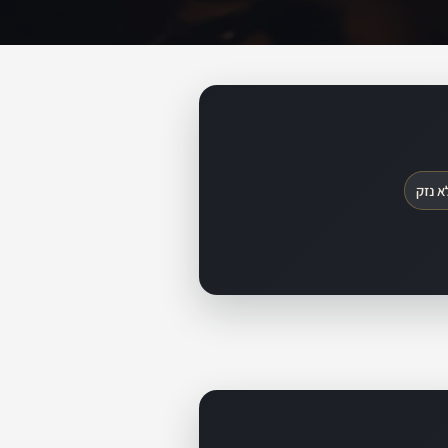
א נזק