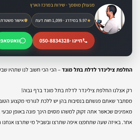
מנעולן מוסמך · שירות במרכז הארץ
9.97 במידרג · 1,099 חוות דעת
אישור משטרת 
חייגו ·
050-8834328
וואטסאפ
החלפת צילינדר לדלת בתל מונד
– הכי הכי חשוב לנו שתהיו שב
רק אצלנו החלפת צילינדר לדלת בתל מונד ברף גבוה!
מסתבר שאתם פגשתם בנסיבות בהן יש ללכת לגורמי מקצוע הטובים 
מאמינים שכאשר אתה זקוק למשהו מסוים הינך פונה באופן טבעי 
אחר. באיזה שעה שתחפצו איפה שתרצו ובשביל מי שתרצו אנחנו נ