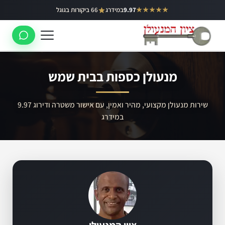
ילוג
★★★★★
9.97
במידרג
66 ביקורות בגוגל
באר יעקב
תוכן
ראשון לציון
רחובות
מנעולן כספות בבית שמש
לוד
רמלה
שירות מנעולן מקצועי, מהיר ואמין, עם אישור משטרה ודירוג 9.97
במידרג
נס ציונה