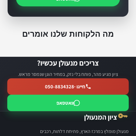
מה הלקוחות שלנו אומרים
צריכים מנעולן עכשיו?
ציון מגיע מהר, פותח בלי נזק, במחיר הוגן שנמסר מראש.
חייגו ·
050-8834328
וואטסאפ
ציון המנעולן
מנעולן מומלץ במרכז הארץ, פתיחת דלתות, רכבים