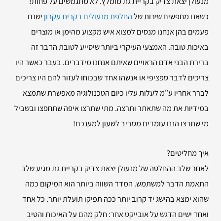
מנעולן יצאת צדיק בקריית גת מומלץ. לא מתגמשים על פחות!
כשאנו מחפשים שירות של
החלפת מנעולים בקרית עקרון
ישנם
פעמים בהן אנחנו מנסים למצוא איש מקצוע מהימן או מוצרים
באיכות טובה. האמצעי העיקרי ביותר שיסייע לטובת הדבר זה
ברירת הבני אדם הראויים שאיתם אנחנו מידברים. בעבר כאשר היו
צריכים לדבר ספציפי או אנשהו אחד שבכוחו לעזור להם היו צריכים
לברר אחריו ע”מ לעלות עליו כיום הטכנולוגיה מאפשרת שתמצא
במידיות את מה שתאתר ותרצה. מתי שתרצו איפה שתחפצו ובשביל
מי שתרצו הננו עומדים מסביב לשעון למענכם!
איך מחליטים?
לאחר שלב ההחלטה של מנעולן יצאת צדיק בקריית גת מגיע שלב
התאמת הדבר למשתמש. המדד השווה ביותר הוא המיקום כמה
שהוא ימצא בהישג יד קרוב יותר ככה תפיקו תועלת יותר. כל אחד
ואחד ישים הדגש על אובייקט אחר: חלק מהם על האיכות והטיב