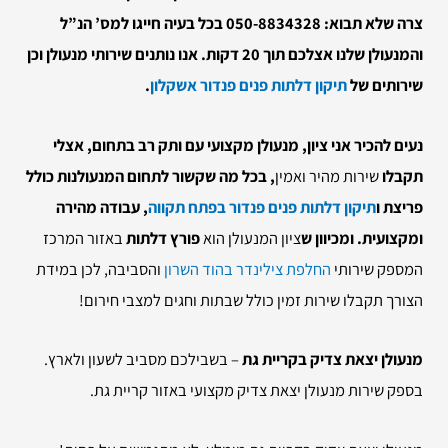
צרה שלא תבוא:
050-8834328
בכל בעיה חייגו למס’ הנ”ל
והמנעולן שלנו
אצלכם תוך 20 דקות. אנו נותנים שירותי מנעולן וכן
שירותים של
תיקון דלתות פנים פנדור אשקלון
.
נעים להכיר אני ציון, מנעולן מקצועי
עם ותק רב בתחום, אצלי
תקבלו
שירות מהיר ואמין
, בכל מה שקשור לתחום המנעולנות כולל
פריצת ו
תיקון דלתות פנים פנדור בפתח תקווה
, עבודה מהירה
ומקצועי
ת. ומכיוון ש
ציון המנעולן הוא
פורץ דלתות
באזור המרכז
המספק שירותי
החלפת צילינדר בהוד השרון
והסביבה, לכן במידת
הצורך תקבלו שירות זמין כולל שבתות וחגים למצבי חירום!
מנעולן יצאת צדיק בקריית גת
– בשבילכם מסביב לשעון ולארץ.
בספק שירות מנעולן יצאת צדיק מקצועי באזור קריית גת.