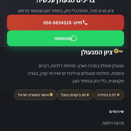
ציון מגיע מהר, פותח בלי נזק, במחיר הוגן שנמסר מראש.
חייגו ·
050-8834328
וואטסאפ
ציון המנעולן
מנעולן מומלץ במרכז הארץ, פתיחת דלתות, רכבים
וכספות, החלפת מנעולים וצילינדרים ושירותי קודן, בצורה
מקצועית, בלי נזק ובמחיר הוגן.
9.97 במידרג
66 ביקורות בגוגל
אישור משטרת ישראל
שירותים
פריצת דלתות