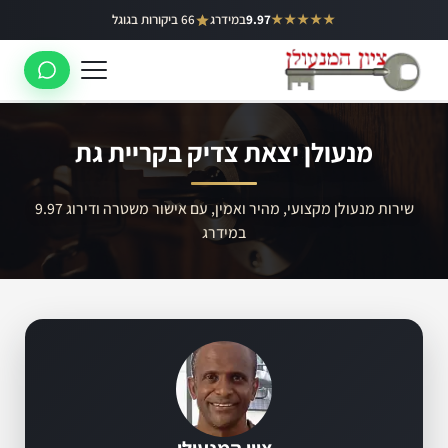
ילוג
★★★★★
9.97
במידרג
66 ביקורות בגוגל
באר יעקב
תוכן
ראשון לציון
רחובות
מנעולן יצאת צדיק בקריית גת
לוד
רמלה
שירות מנעולן מקצועי, מהיר ואמין, עם אישור משטרה ודירוג 9.97
במידרג
נס ציונה