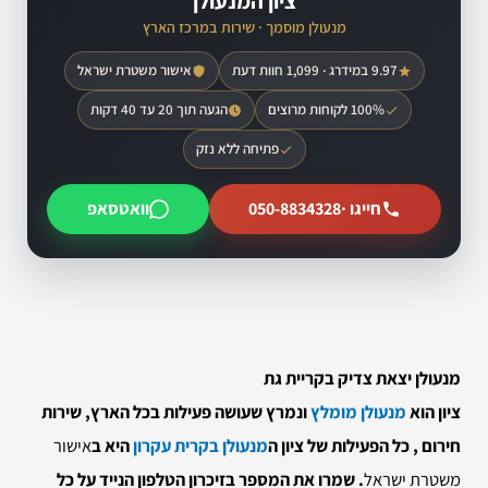
ציון המנעולן
מנעולן מוסמך · שירות במרכז הארץ
9.97 במידרג · 1,099 חוות דעת
אישור משטרת ישראל
100% לקוחות מרוצים
הגעה תוך 20 עד 40 דקות
פתיחה ללא נזק
חייגו ·
050-8834328
וואטסאפ
מנעולן יצאת צדיק בקריית גת
ציון הוא
מנעולן מומלץ
ונמרץ שעושה פעילות בכל הארץ
,
שירות
חירום
, כל הפעילות של ציון ה
מנעולן בקרית עקרון
היא ב
אישור
משטרת ישראל
. שמרו את המספר בזיכרון הטלפון הנייד על כל