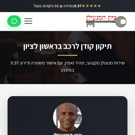
ילוג
★★★★★
9.97
במידרג
66 ביקורות בגוגל
באר יעקב
תוכן
ראשון לציון
רחובות
תיקון קודן לרכב בראשון לציון
לוד
רמלה
שירות מנעולן מקצועי, מהיר ואמין, עם אישור משטרה ודירוג 9.97
במידרג
נס ציונה