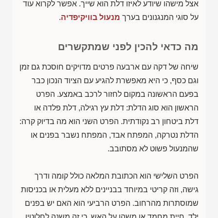
אצל מישהו שיודע לאיזו דלת הוא שייך. אפשר לקרוא עוד
על סוגי המנגנונים בערך
מנעול בוויקיפדיה
.
מה כדאי להכין לפני שמתקשרים
שיחה של דקה עם ארבעה פרטים מדויקים חוסכת גם זמן
וגם כסף, כי היא מאפשרת להגיע עם הציוד הנכון כבר
בפעם הראשונה במקום לחזור לרכב באמצע. הפרט
הראשון הוא סוג הדלת: דלת עץ רגילה, דלת פלדה או
דלת ביטחון רב נקודתית. הפרט השני הוא מה בדיוק קרה:
הדלת נטרקה, המפתח אבד, המפתח נשבר בפנים או
שהמנעול פשוט לא מסתובב.
הפרט השלישי הוא הכתובת המלאה כולל קומה ודרך
גישה, וזה קריטי במיוחד בבניינים ללא מעלית או בכניסות
שמוסתרות מהרחוב. הפרט הרביעי הוא האם יש בפנים
ילד, חיית מחמד או משהו על האש, כי זה משנה לחלוטין