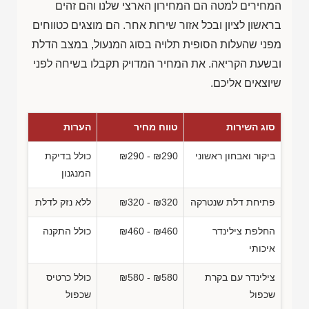
המחירים למטה הם המחירון הארצי שלנו והם זהים
בראשון לציון ובכל אזור שירות אחר. הם מוצגים כטווחים
מפני שהעלות הסופית תלויה בסוג המנעול, במצב הדלת
ובשעת הקריאה. את המחיר המדויק תקבלו בשיחה לפני
שיוצאים אליכם.
סוג השירות
טווח מחיר
הערות
ביקור ואבחון ראשוני
₪290 - ₪290
כולל בדיקת
המנגנון
פתיחת דלת שנטרקה
₪320 - ₪320
ללא נזק לדלת
החלפת צילינדר
₪460 - ₪460
כולל התקנה
איכותי
צילינדר עם בקרת
₪580 - ₪580
כולל כרטיס
שכפול
שכפול