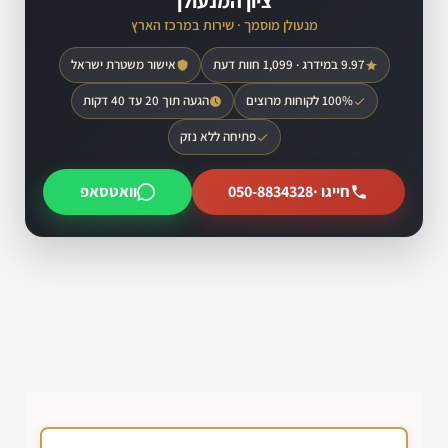
ציון המנעולן
מנעולן מוסמך · שירות במרכז הארץ
9.97 במידרג · 1,099 חוות דעת
אישור משטרת ישראל
100% לקוחות מרוצים
הגעה תוך 20 עד 40 דקות
פתיחה ללא נזק
חייגו ·
050-8834328
וואטסאפ