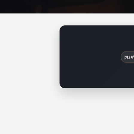
א נזק