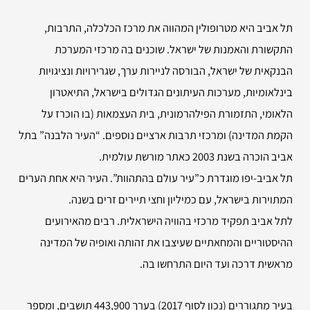
תל אביב היא מטרופולין המהווה את מרכז הכלכלה, התרבות,
התקשורת והאמנות של ישראל. שוכנים בה מרכזי המערכת
הבנקאית של ישראל, הבורסה לניירות ערך, שגרירויות ונציגויות
בינלאומיות, מערכות העיתונים הגדולים בישראל, התיאטרון
הלאומי, התזמורת הפילהרמונית, בית העצמאות (בו הוכרז על
הקמת המדינה) ומרכזי תרבות ארציים נוספים. “העיר הלבנה” בתל
אביב הוכרה בשנת 2003 כאתר מורשת עולמית.
תל אביב-יפו מוגדרת כ”עיר עולם בהתהוות”. העיר היא אחת הערים
המתוירות בישראל, עם כמיליון וחצי תיירים זרים בשנה.
לתל אביב תפקיד מרכזי בהוויה הישראלית. רבים מהאירועים
ההיסטוריים והמחאתיים שעיצבו את זהותה ואופיה של המדינה
מראשית דרכה ועד היום התרחשו בה.
בעיר מתגוררים (נכון לסוף 2017) בערך 443,900 תושבים, ומספר