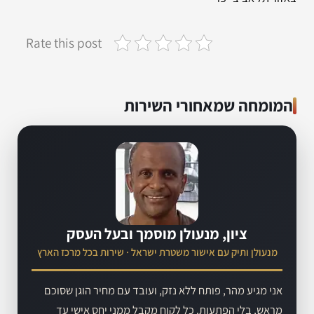
Rate this post
המומחה שמאחורי השירות
ציון, מנעולן מוסמך ובעל העסק
מנעולן ותיק עם אישור משטרת ישראל · שירות בכל מרכז הארץ
אני מגיע מהר, פותח ללא נזק, ועובד עם מחיר הוגן שסוכם
מראש, בלי הפתעות. כל לקוח מקבל ממני יחס אישי עד