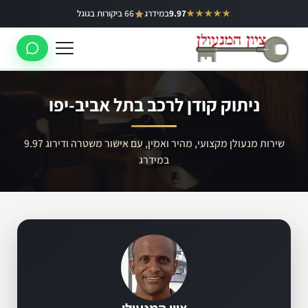
ילוג
★★★★★
9.97
במידרג
66 ביקורות בגוגל
באר יעקב
תוכן
ראשון לציון
רחובות
ניתוק קודן לרכב בתל אביב-יפו
לוד
רמלה
שירות מנעולן מקצועי, מהיר ואמין, עם אישור משטרה ודירוג 9.97
במידרג
נס ציונה