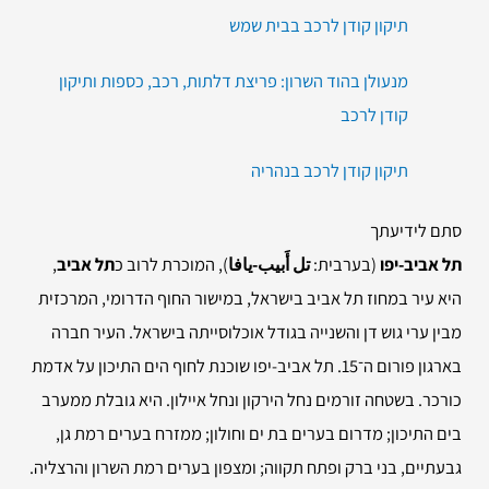
תיקון קודן לרכב בבית שמש
מנעולן בהוד השרון: פריצת דלתות, רכב, כספות ותיקון
קודן לרכב
תיקון קודן לרכב בנהריה
סתם לידיעתך
תל אביב-יפו
(בערבית:
تل أَبيب-يافا
), המוכרת לרוב כ
תל אביב
,
היא עיר במחוז תל אביב בישראל, במישור החוף הדרומי, המרכזית
מבין ערי גוש דן והשנייה בגודל אוכלוסייתה בישראל. העיר חברה
בארגון פורום ה־15. תל אביב-יפו שוכנת לחוף הים התיכון על אדמת
כורכר. בשטחה זורמים נחל הירקון ונחל איילון. היא גובלת ממערב
בים התיכון; מדרום בערים בת ים וחולון; ממזרח בערים רמת גן,
גבעתיים, בני ברק ופתח תקווה; ומצפון בערים רמת השרון והרצליה.