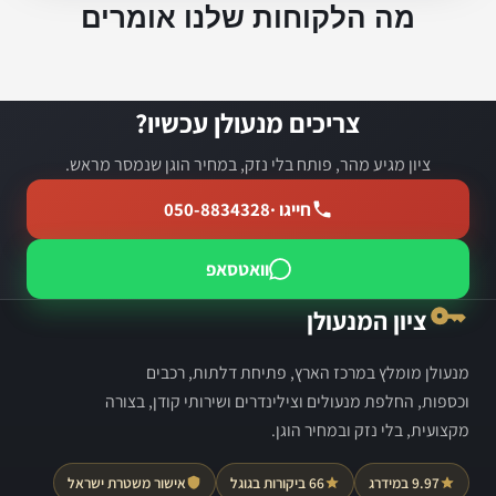
מה הלקוחות שלנו אומרים
צריכים מנעולן עכשיו?
ציון מגיע מהר, פותח בלי נזק, במחיר הוגן שנמסר מראש.
חייגו ·
050-8834328
וואטסאפ
ציון המנעולן
מנעולן מומלץ במרכז הארץ, פתיחת דלתות, רכבים
וכספות, החלפת מנעולים וצילינדרים ושירותי קודן, בצורה
מקצועית, בלי נזק ובמחיר הוגן.
9.97 במידרג
66 ביקורות בגוגל
אישור משטרת ישראל