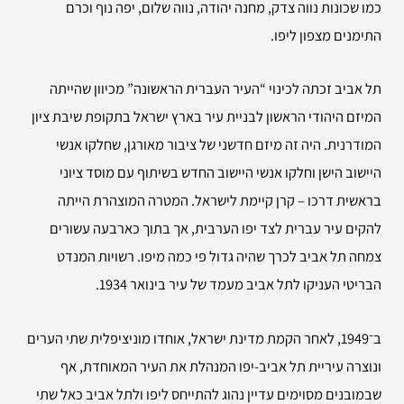
כמו שכונות נווה צדק, מחנה יהודה, נווה שלום, יפה נוף וכרם
התימנים מצפון ליפו.
תל אביב זכתה לכינוי “העיר העברית הראשונה” מכיוון שהייתה
המיזם היהודי הראשון לבניית עיר בארץ ישראל בתקופת שיבת ציון
המודרנית. היה זה מיזם חדשני של ציבור מאורגן, שחלקו אנשי
היישוב הישן וחלקו אנשי היישוב החדש בשיתוף עם מוסד ציוני
בראשית דרכו – קרן קיימת לישראל. המטרה המוצהרת הייתה
להקים עיר עברית לצד יפו הערבית, אך בתוך כארבעה עשורים
צמחה תל אביב לכרך שהיה גדול פי כמה מיפו. רשויות המנדט
הבריטי העניקו לתל אביב מעמד של עיר בינואר 1934.
ב־1949, לאחר הקמת מדינת ישראל, אוחדו מוניציפלית שתי הערים
ונוצרה עיריית תל אביב-יפו המנהלת את העיר המאוחדת, אף
שבמובנים מסוימים עדיין נהוג להתייחס ליפו ולתל אביב כאל שתי