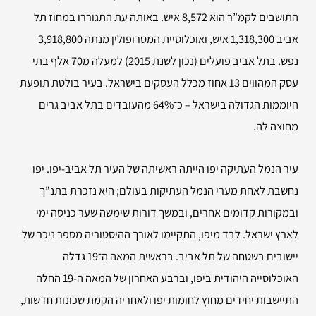
התושבים לקמ”ר הוא 8,572 איש. באותה עת התגוררו במחוז תל
אביב 1,318,300 איש, ואוכלוסיית המטרופולין מנתה 3,918,800
נפש. בתל אביב פועלים (נכון לשנת 2015) למעלה מ70 אלף בתי
עסק המהווים 13 אחוז מכלל העסקים בישראל. בעיר בולטת תופעת
היוממות הגדולה בישראל – כ־64% מהעובדים בתל אביב גרים
מחוצה לה.
עיר הנמל העתיקה יפו הייתה ראשיתה של העיר תל אביב-יפו. יפו
נחשבת לאחת מערי הנמל העתיקות בעולם; היא נזכרת בתנ”ך
ובמקורות קדומים אחרים, ובמשך דורות שימשה שער כניסה ימי
לארץ ישראל. לבד מיפו, התקיימו לאורך ההיסטוריה מספר ניכר של
יישובים בשטחה של תל אביב. בראשית המאה ה־19 גדלה
האוכלוסייה היהודית ביפו, וברבע האחרון של המאה ה-19 החלה
התיישבות יחידים מחוץ לחומות יפו ולאחריה הקמת שכונות חדשות,