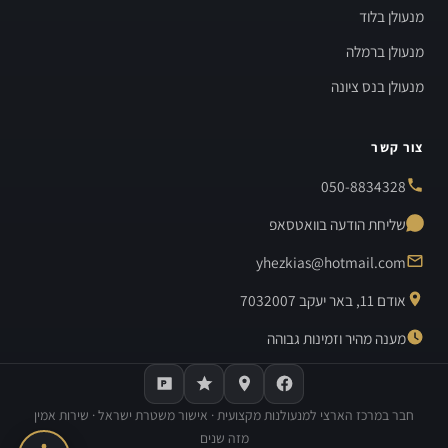
מנעולן בלוד
מנעולן ברמלה
מנעולן בנס ציונה
צור קשר
050-8834328
שליחת הודעה בוואטסאפ
yhezkias@hotmail.com
אודם 11, באר יעקב 7032007
מענה מהיר וזמינות גבוהה
חבר במרכז הארצי למנעולנות מקצועית · אישור משטרת ישראל · שירות אמין
מזה שנים