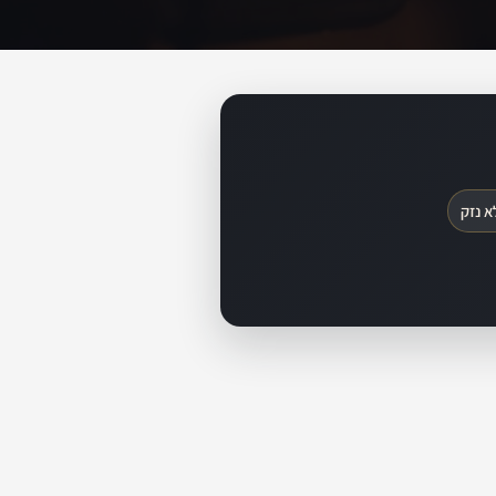
א נזק