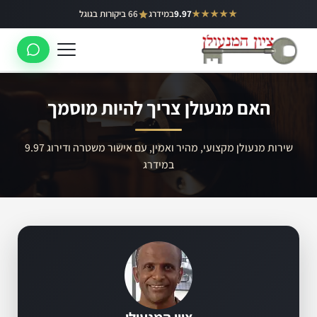
ילוג
★★★★★
9.97
במידרג
66 ביקורות בגוגל
באר יעקב
תוכן
ראשון לציון
רחובות
האם מנעולן צריך להיות מוסמך
לוד
רמלה
שירות מנעולן מקצועי, מהיר ואמין, עם אישור משטרה ודירוג 9.97
במידרג
נס ציונה