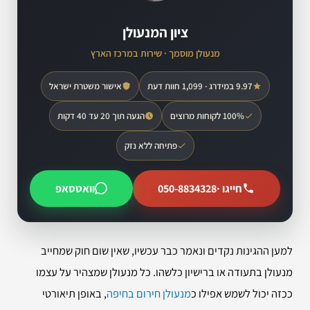
ציון המנעולן
מנעולן מוסמך · שירות במרכז הארץ
9.97 במידרג · 1,099 חוות דעת
אישור משטרת ישראל
100% לקוחות מרוצים
הגעה תוך 20 עד 40 דקות
פתיחה ללא נזק
חייגו ·
050-8834328
וואטסאפ
למען ההגינות נקדים ונאמר כבר עכשיו, שאין שום חוק שמחייב
מנעולן בתעודה או ברישיון כלשהו. כל מנעולן שמצהיר על עצמו
ככזה יכול לשמש אפילו כ
מנעולן חירום בחיפה
, באופן תיאורטי