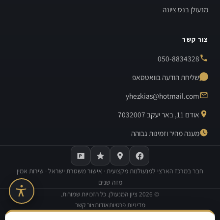
מנעולן בנס ציונה
צור קשר
050-8834328
שליחת הודעה בוואטסאפ
yhezkias@hotmail.com
אודם 11, באר יעקב 7032007
מענה מהיר וזמינות גבוהה
חבר במרכז הארצי למנעולנות מקצועית · אישור משטרת ישראל · שירות אמין
מזה שנים
©
2026
ציון המנעולן. כל הזכויות שמורות.
מדיניות פרטיות
אודות
צור קשר
בנייה וקידום אתרים:
Avinu SEO