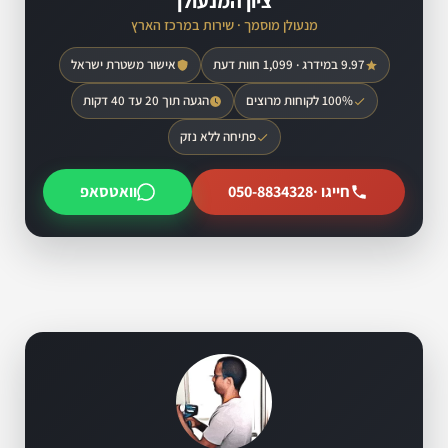
ציון המנעולן
מנעולן מוסמך · שירות במרכז הארץ
9.97 במידרג · 1,099 חוות דעת
אישור משטרת ישראל
100% לקוחות מרוצים
הגעה תוך 20 עד 40 דקות
פתיחה ללא נזק
חייגו ·
050-8834328
וואטסאפ