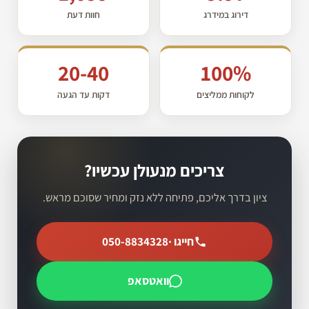
דירוג במידרג
חוות דעת
20-40
100%
לקוחות ממליצים
דקות עד הגעה
צריכים מנעולן עכשיו?
ציון בדרך אליכם, פתיחה ללא נזק ומחיר שסוכם מראש.
חייגו ·
050-8834328
וואטסאפ