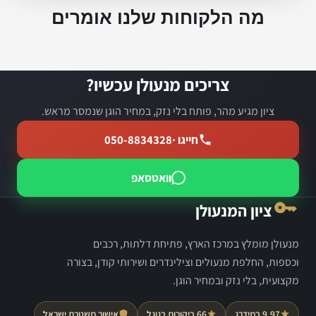
מה הלקוחות שלנו אומרים
צריכים מנעולן עכשיו?
ציון מגיע מהר, פותח בלי נזק, במחיר הוגן שנמסר מראש.
חייגו ·
050-8834328
וואטסאפ
ציון המנעולן
מנעולן מומלץ במרכז הארץ, פתיחת דלתות, רכבים
וכספות, החלפת מנעולים וצילינדרים ושירותי קודן, בצורה
מקצועית, בלי נזק ובמחיר הוגן.
9.97 במידרג
66 ביקורות בגוגל
אישור משטרת ישראל