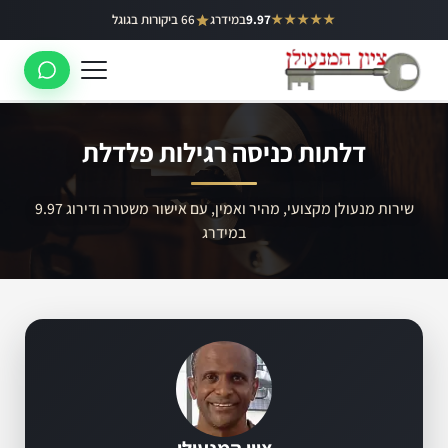
ילוג
★★★★★
9.97
במידרג
66 ביקורות בגוגל
באר יעקב
תוכן
ראשון לציון
רחובות
דלתות כניסה רגילות פלדלת
לוד
רמלה
שירות מנעולן מקצועי, מהיר ואמין, עם אישור משטרה ודירוג 9.97
במידרג
נס ציונה