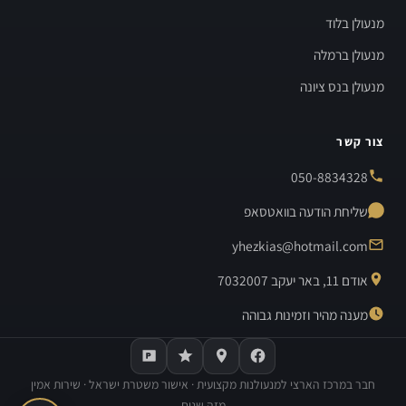
מנעולן בלוד
מנעולן ברמלה
מנעולן בנס ציונה
צור קשר
050-8834328
שליחת הודעה בוואטסאפ
yhezkias@hotmail.com
אודם 11, באר יעקב 7032007
מענה מהיר וזמינות גבוהה
חבר במרכז הארצי למנעולנות מקצועית · אישור משטרת ישראל · שירות אמין
מזה שנים