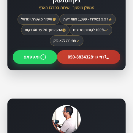
ציון המנעולן
מנעולן מוסמך · שירות במרכז הארץ
9.97 במידרג · 1,099 חוות דעת
אישור משטרת ישראל
100% לקוחות מרוצים
הגעה תוך 20 עד 40 דקות
פתיחה ללא נזק
חייגו ·
050-8834328
וואטסאפ