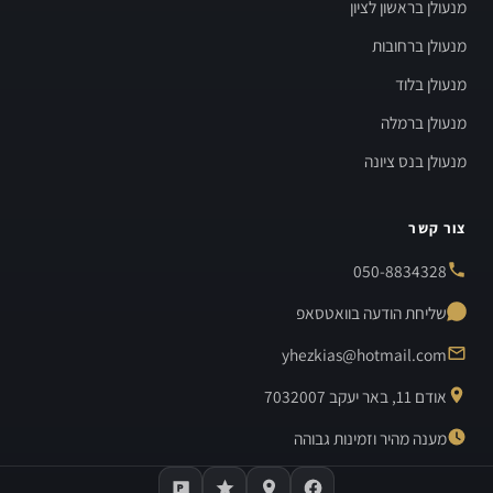
מנעולן בראשון לציון
מנעולן ברחובות
מנעולן בלוד
מנעולן ברמלה
מנעולן בנס ציונה
צור קשר
050-8834328
שליחת הודעה בוואטסאפ
yhezkias@hotmail.com
אודם 11, באר יעקב 7032007
מענה מהיר וזמינות גבוהה