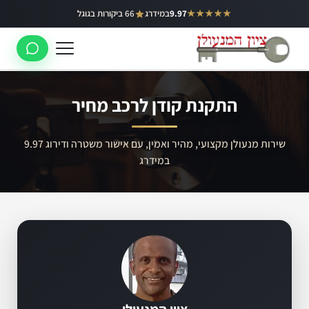
ילוג
★★★★★
9.97
במידרג
66 ביקורות בגוגל
באר יעקב
תוכן
ראשון לציון
רחובות
התקנת קודן לרכב מחיר
לוד
רמלה
שירות מנעולן מקצועי, מהיר ואמין, עם אישור משטרה ודירוג 9.97
במידרג
נס ציונה