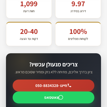
1,099
9.97
דירוג במידרג
חוות דעת
20-40
100%
לקוחות ממליצים
דקות עד הגעה
צריכים מנעולן עכשיו?
ציון בדרך אליכם, פתיחה ללא נזק ומחיר שסוכם מראש.
חייגו ·
050-8834328
וואטסאפ