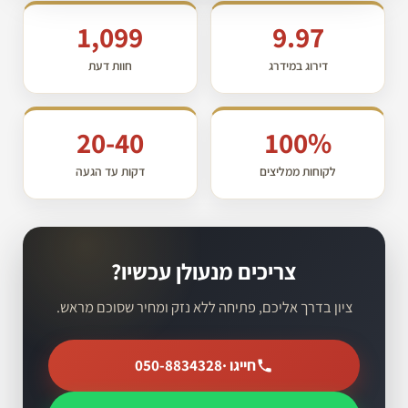
1,099
9.97
דירוג במידרג
חוות דעת
20-40
100%
לקוחות ממליצים
דקות עד הגעה
צריכים מנעולן עכשיו?
ציון בדרך אליכם, פתיחה ללא נזק ומחיר שסוכם מראש.
חייגו ·
050-8834328