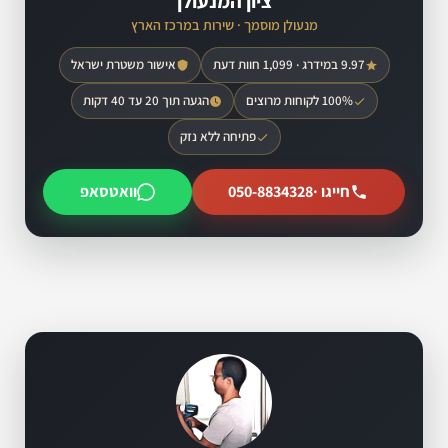
ציון המנעולן
מנעולן מוסמך · שירות במרכז הארץ
9.97 במידרג · 1,099 חוות דעת
אישור משטרת ישראל
100% לקוחות מרוצים
הגעה תוך 20 עד 40 דקות
פתיחה ללא נזק
חייגו ·
050-8834328
וואטסאפ