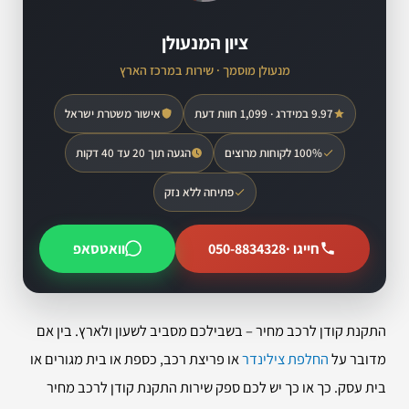
ציון המנעולן
מנעולן מוסמך · שירות במרכז הארץ
9.97 במידרג · 1,099 חוות דעת
אישור משטרת ישראל
100% לקוחות מרוצים
הגעה תוך 20 עד 40 דקות
פתיחה ללא נזק
חייגו ·
050-8834328
וואטסאפ
התקנת קודן לרכב מחיר – בשבילכם מסביב לשעון ולארץ. בין אם
מדובר על
החלפת צילינדר
או פריצת רכב, כספת או בית מגורים או
בית עסק. כך או כך יש לכם ספק שירות התקנת קודן לרכב מחיר