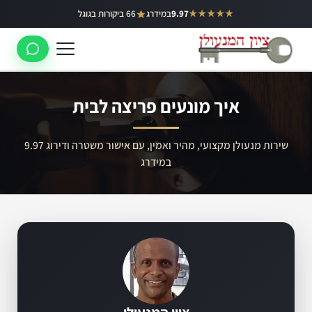
ילוג
★★★★★
9.97
במידרג
66 ביקורות בגוגל
באר יעקב
תוכן
ראשון לציון
רחובות
איך מונעים פריצה לבית
לוד
רמלה
שירות מנעולן מקצועי, מהיר ואמין, עם אישור משטרה ודירוג 9.97
במידרג
נס ציונה