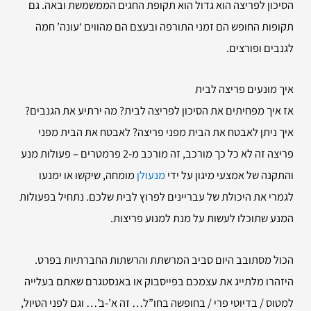
הסיכון לפריצה הוא גדול הוא תקופת החגים הממשמשת ובאה. גם
תקופות החופש הם זמני התורפה ובעצם הם מהווים ‘עונה’ חמה
לגנבים ופורצים.
איך מונעים פריצה לבית
אז איך מפחיתים את הסיכון לפריצה לבית? מה ירתיע את הגנבים?
איך ניתן לאבטח את הבית מפני פריצה? לאבטח את הבית מפני
פריצה זה לא כל כך מורכב, זה מורכב מ-2 פרמטרים – פעולות מנע
והתקנה של אמצעי מיגון על ידי
מנעולן
מומחה, שיקשו או ימנעו
לגמרי את היכולת של עבריינים לפרוץ לבית שלכם. נתחיל בפעולות
המנע שתוכלו לעשות על מנת למנוע פריצות.
הכול מסתובב היום סביב המרשתת והרשתות החברתיות בפרט.
היזהרו מלתייג את עצמכם בפייסבוק או באנסטגרם שאתם בעלייה
למטוס / בדיוטי פרי / בחופשה בחו”ל… זה א’-ב’… וגם לפני הטיול,