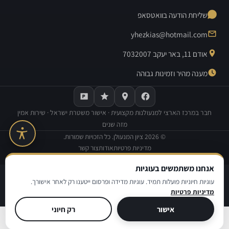
שליחת הודעה בוואטסאפ
yhezkias@hotmail.com
אודם 11, באר יעקב 7032007
מענה מהיר וזמינות גבוהה
חבר במרכז הארצי למנעולנות מקצועית · אישור משטרת ישראל · שירות אמין
מזה שנים
©
2026
ציון המנעולן. כל הזכויות שמורות.
מדיניות פרטיות
אודות
צור קשר
בנייה וקידום אתרים:
Avinu SEO
אנחנו משתמשים בעוגיות
|
|
מדיניות פרטיות
תנאי שימוש
הצהרת נגישות
עוגיות חיוניות פועלות תמיד. עוגיות מדידה ופרסום ייטענו רק לאחר אישורך.
מדיניות פרטיות
© ציון המנעולן
אישור
רק חיוני