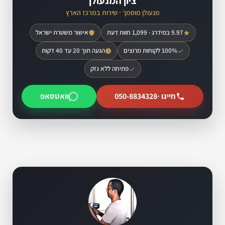
ציון המנעולן
מנעולן מוסמך · שירות במרכז הארץ
9.97 במידרג · 1,099 חוות דעת
אישור משטרת ישראל
100% לקוחות מרוצים
הגעה תוך 20 עד 40 דקות
פתיחה ללא נזק
חייגו ·
050-8834328
וואטסאפ