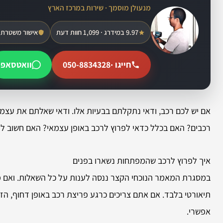
מנעולן מוסמך · שירות במרכז הארץ
9.97 במידרג · 1,099 חוות דעת
אישור משטרת 
חייגו ·
050-8834328
וואטסאפ
אם יש לכם רכב, ודאי נתקלתם בבעיות אלו. ודאי שאלתם את עצמכ
רכבים? האם בכלל כדאי לפרוץ לרכב באופן עצמאי? האם חשוב ל
איך לפרוץ לרכב שהמפתחות נשארו בפנים
במסגרת המאמר הנוכחי הקצר ננסה לענות על כל השאלות. ואם משה
תיאורטי בלבד. אם אתם צריכים כרגע פריצת רכב באופן דחוף, הז
אפשרי.