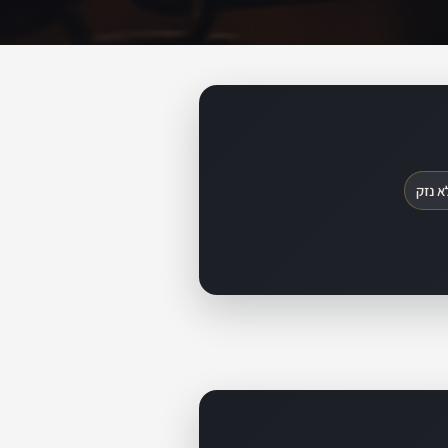
א נזק